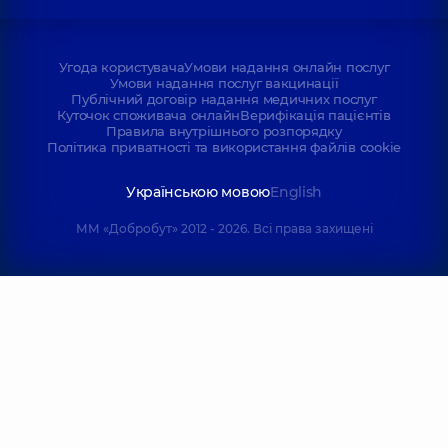
Угода користувача
Умови надання онлайн послуг
Умови надання послуг вакцинації
Публічний договір надання медичних послуг
Куточок споживача онлайн
Верифікація пацієнтів
Правила внутрішнього розпорядку
Політика приватності та використання файлів cookie
Українською мовою
English
ММ «Добробут» 2012 - 2026. Всі права захищені