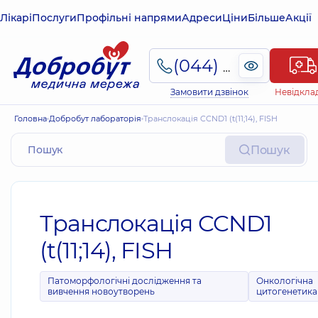
Лікарі
Послуги
Профільні напрями
Адреси
Ціни
Більше
Акції
(044) 495-2-888
Замовити дзвінок
Невідкла
Головна
Добробут лабораторія
Транслокація CCND1 (t(11;14), FISH
Пошук
Транслокація CCND1
(t(11;14), FISH
Патоморфологічні дослідження та
Онкологічна
вивчення новоутворень
цитогенетика