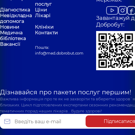
послуг
Діагностика
Ціни
Невідкладна
Лікарі
Завантажуй д
допомога
Добробут:
Новини
Клініки
Медична
Контакти
бібліотека
Вакансії
Пошта:
info@med.dobrobut.com
Дізнавайся про пакети послуг першим!
Важлива інформація про те як не захворіти та вберегти здоров`
близьких. Цикл підготовлених експертами сезонних рекомендаці
тематичних порад наших лікарів… Будьте здорові!
Підписатис