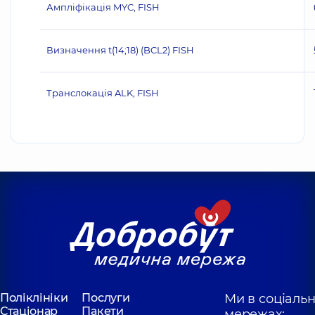
Ампліфікація MYC, FISH
Визначення t(14;18) (BCL2) FISH
Транслокація ALK, FISH
Поліклініки
Послуги
Ми в соціаль
Стаціонар
Пакети
мережах: