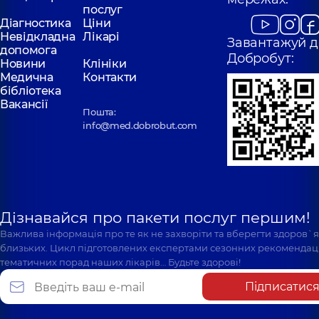
послуг
Діагностика
Ціни
Невідкладна
Лікарі
Завантажуй д
допомога
Добробут:
Новини
Клініки
Медична
Контакти
бібліотека
Вакансії
Пошта:
info@med.dobrobut.com
Дізнавайся про пакети послуг першим!
Важлива інформація про те як не захворіти та вберегти здоров`
близьких. Цикл підготовлених експертами сезонних рекомендаці
тематичних порад наших лікарів… Будьте здорові!
Підписатис