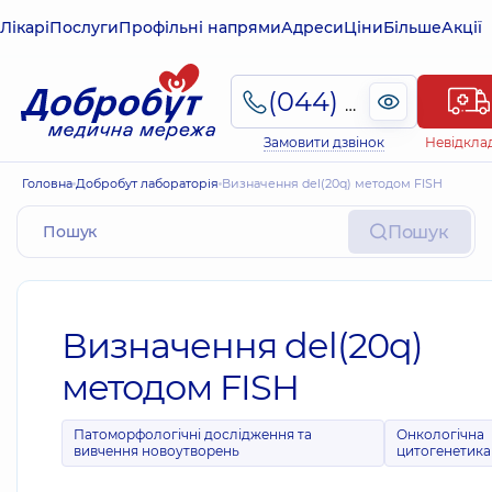
Лікарі
Послуги
Профільні напрями
Адреси
Ціни
Більше
Акції
(044) 495-2-888
Замовити дзвінок
Невідкла
Головна
Добробут лабораторія
Визначення del(20q) методом FISH
Пошук
Визначення del(20q)
методом FISH
Патоморфологічні дослідження та
Онкологічна
вивчення новоутворень
цитогенетика