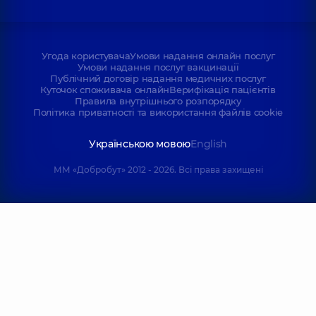
Угода користувача
Умови надання онлайн послуг
Умови надання послуг вакцинації
Публічний договір надання медичних послуг
Куточок споживача онлайн
Верифікація пацієнтів
Правила внутрішнього розпорядку
Політика приватності та використання файлів cookie
Українською мовою
English
ММ «Добробут» 2012 - 2026. Всі права захищені