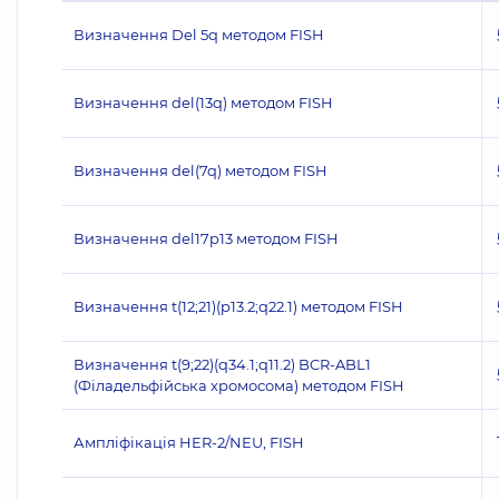
Визначення Del 5q методом FISH
Визначення del(13q) методом FISH
Визначення del(7q) методом FISH
Визначення del17p13 методом FISH
Визначення t(12;21)(p13.2;q22.1) методом FISH
Визначення t(9;22)(q34.1;q11.2) BCR-ABL1
(Філадельфійська хромосома) методом FISH
Ампліфікація HER‐2/NEU, FISH