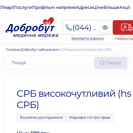
Лікарі
Послуги
Профільні напрями
Адреси
Ціни
Більше
Акції
(044) 495-2-888
Замовити дзвінок
Невідкла
Головна
Добробут лабораторія
СРБ високочутливий (hs СРБ)
Пошук
СРБ високочутливий (hs
СРБ)
Біохімічні дослідження
Маркери гострої фази