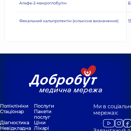
Альфа-2-макроглобулін
6
Фекальний кальпротектін (кількісне визначення)
1
Поліклініки
Послуги
Ми в соціаль
Стаціонар
Пакети
мережах:
послуг
Діагностика
Ціни
Невідкладна
Лікарі
Завантажуй д