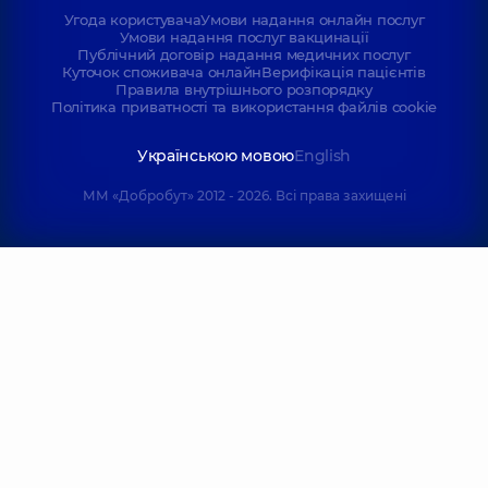
Угода користувача
Умови надання онлайн послуг
Умови надання послуг вакцинації
Публічний договір надання медичних послуг
Куточок споживача онлайн
Верифікація пацієнтів
Правила внутрішнього розпорядку
Політика приватності та використання файлів cookie
Українською мовою
English
ММ «Добробут» 2012 - 2026. Всі права захищені