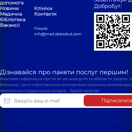
допомога
Добробут:
Новини
Клініки
Медична
Контакти
бібліотека
Вакансії
Пошта:
info@med.dobrobut.com
Дізнавайся про пакети послуг першим!
Важлива інформація про те як не захворіти та вберегти здоров`
близьких. Цикл підготовлених експертами сезонних рекомендаці
тематичних порад наших лікарів… Будьте здорові!
Підписатис