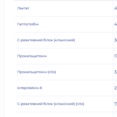
Лактат
4
Гаптоглобін
4
С-реактивний білок (кількісний)
3
Прокальцитонін
1
Прокальцитонін (cito)
3
Інтерлейкін-6
2
С-реактивний білок (кількісний) (cito)
7