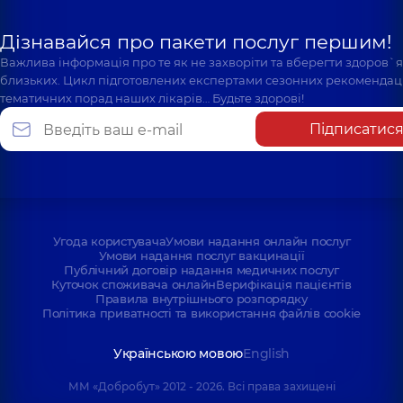
Дізнавайся про пакети послуг першим!
Важлива інформація про те як не захворіти та вберегти здоров`
близьких. Цикл підготовлених експертами сезонних рекомендаці
тематичних порад наших лікарів… Будьте здорові!
Підписатис
Угода користувача
Умови надання онлайн послуг
Умови надання послуг вакцинації
Публічний договір надання медичних послуг
Куточок споживача онлайн
Верифікація пацієнтів
Правила внутрішнього розпорядку
Політика приватності та використання файлів cookie
Українською мовою
English
ММ «Добробут» 2012 - 2026. Всі права захищені