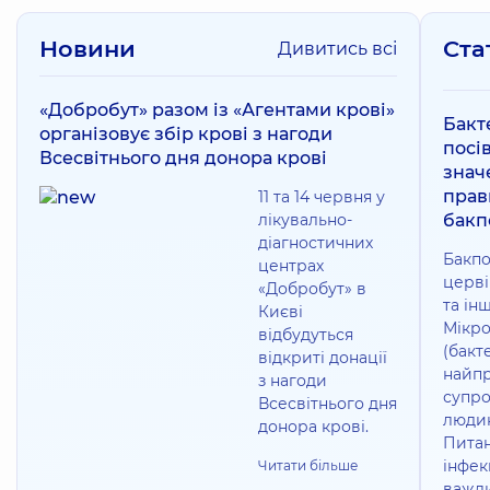
Новини
Ста
Дивитись всі
«Добробут» разом із «Агентами крові»
Бакт
організовує збір крові з нагоди
посів
Всесвітнього дня донора крові
знач
прав
11 та 14 червня у
лікувально-
бакп
діагностичних
Бакпо
центрах
церві
«Добробут» в
та ін
Києві
Мікро
відбудуться
(бакте
відкриті донації
найпр
з нагоди
супр
Всесвітнього дня
людин
донора крові.
Питан
інфек
Читати більше
важли