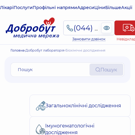
Лікарі
Послуги
Профільні напрями
Адреси
Ціни
Більше
Акції
(044) 495-2-888
Замовити дзвінок
Невідкла
Головна
Добробут лабораторія
Біохімічні дослідження
Пошук
Загальноклінічні дослідження
Імуногематологічні
дослідження