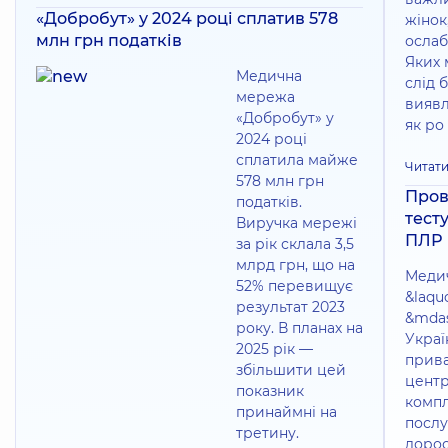
«Добробут» у 2024 році сплатив 578
жінок,
млн грн податків
ослаб
Яких 
Медична
слід б
мережа
виявл
«Добробут» у
як ро
2024 році
сплатила майже
Читати
578 млн грн
Пров
податків.
тест
Виручка мережі
ПЛР
за рік склала 3,5
млрд грн, що на
Меди
52% перевищує
&laqu
результат 2023
&mdas
року. В планах на
Украї
2025 рік —
прив
збільшити цей
центр
показник
комп
принаймні на
послу
третину.
дорос