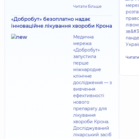
мереж
Читати більше
розта
право
«Добробут» безоплатно надає
лівом
інноваційне лікування хвороби Крона
зв&#3
Медична
панде
мережа
Україн
«Добробут»
запустила
Читати
перше
міжнародне
клінічне
дослідження — з
вивчення
ефективності
нового
препарату для
лікування
хвороби Крона.
Досліджуваний
лікарський засіб