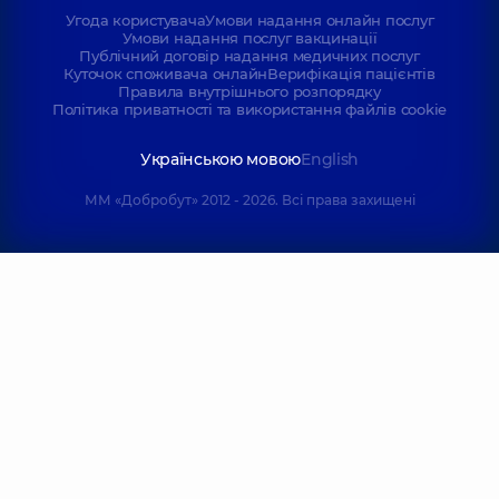
Угода користувача
Умови надання онлайн послуг
Умови надання послуг вакцинації
Публічний договір надання медичних послуг
Куточок споживача онлайн
Верифікація пацієнтів
Правила внутрішнього розпорядку
Політика приватності та використання файлів cookie
Українською мовою
English
ММ «Добробут» 2012 - 2026. Всі права захищені