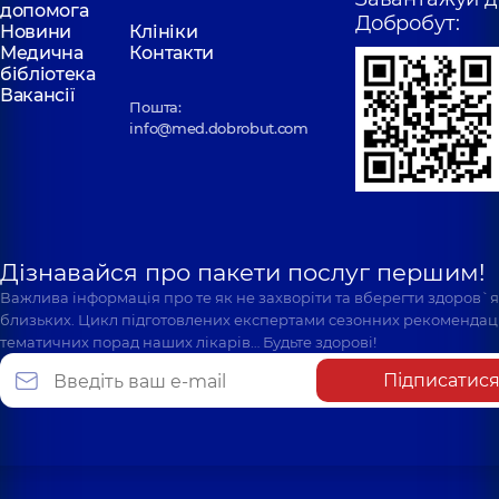
допомога
Добробут:
Новини
Клініки
Медична
Контакти
бібліотека
Вакансії
Пошта:
info@med.dobrobut.com
Дізнавайся про пакети послуг першим!
Важлива інформація про те як не захворіти та вберегти здоров`
близьких. Цикл підготовлених експертами сезонних рекомендаці
тематичних порад наших лікарів… Будьте здорові!
Підписатис