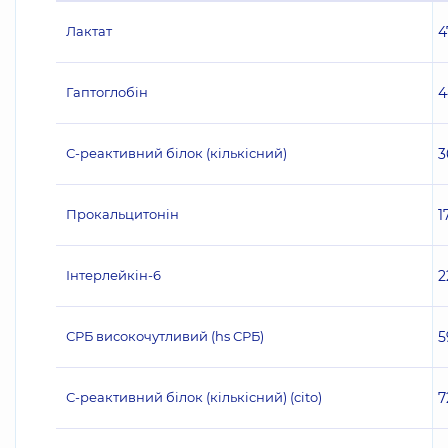
Лактат
4
Гаптоглобін
4
С-реактивний білок (кількісний)
3
Прокальцитонін
1
Інтерлейкін-6
2
СРБ високочутливий (hs СРБ)
5
С-реактивний білок (кількісний) (cito)
7