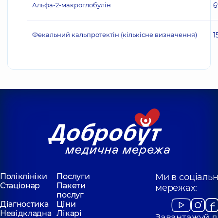
Альфа-2-макроглобулін
6
Фекальний кальпротектін (кількісне визначення)
1
Поліклініки
Послуги
Ми в соціаль
Стаціонар
Пакети
мережах:
послуг
Діагностика
Ціни
Невідкладна
Лікарі
Завантажуй д