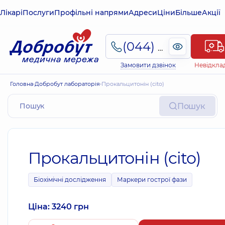
Лікарі
Послуги
Профільні напрями
Адреси
Ціни
Більше
Акції
(044) 495-2-888
Замовити дзвінок
Невідкла
Головна
Добробут лабораторія
Прокальцитонін (cito)
Пошук
Прокальцитонін (cito)
Біохімічні дослідження
Маркери гострої фази
Ціна: 3240 грн