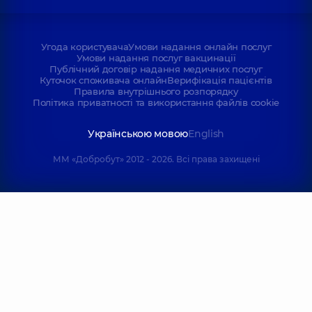
Угода користувача
Умови надання онлайн послуг
Умови надання послуг вакцинації
Публічний договір надання медичних послуг
Куточок споживача онлайн
Верифікація пацієнтів
Правила внутрішнього розпорядку
Політика приватності та використання файлів cookie
Українською мовою
English
ММ «Добробут» 2012 - 2026. Всі права захищені