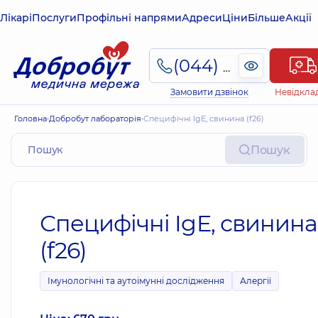
Лікарі
Послуги
Профільні напрями
Адреси
Ціни
Більше
Акції
(044) 495-2-888
Замовити дзвінок
Невідкла
Головна
Добробут лабораторія
Специфічні IgE, свинина (f26)
Пошук
Специфічні IgE, свинина
(f26)
Імунологічні та аутоімунні дослідження
Алергії