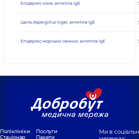
Епідерміс коня, антитіла IgE
Цвіль Aspergillus niger, антитіла IgE
Епідерміс морської свинки, антитіла IgE
Поліклініки
Послуги
Ми в соціаль
Стаціонар
Пакети
мережах: