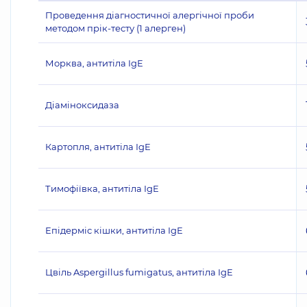
Проведення діагностичної алергічної проби
методом прік-тесту (1 алерген)
Морква, антитіла IgE
Діаміноксидаза
Картопля, антитіла IgE
Тимофіївка, антитіла IgE
Епідерміс кішки, антитіла IgE
Цвіль Aspergillus fumigatus, антитіла IgE