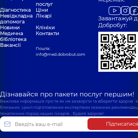
послуг
Діагностика
Ціни
Невідкладна
Лікарі
Завантажуй д
допомога
Добробут:
Новини
Клініки
Медична
Контакти
бібліотека
Вакансії
Пошта:
info@med.dobrobut.com
Дізнавайся про пакети послуг першим!
Важлива інформація про те як не захворіти та вберегти здоров`
близьких. Цикл підготовлених експертами сезонних рекомендаці
тематичних порад наших лікарів… Будьте здорові!
Підписатис