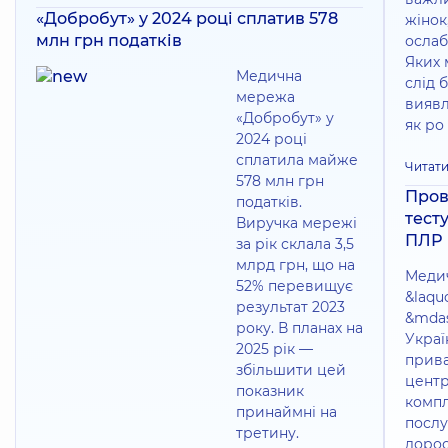
«Добробут» у 2024 році сплатив 578
жінок,
млн грн податків
ослаб
Яких 
Медична
слід б
мережа
виявл
«Добробут» у
як ро
2024 році
сплатила майже
Читати
578 млн грн
Пров
податків.
тест
Виручка мережі
ПЛР
за рік склала 3,5
млрд грн, що на
Меди
52% перевищує
&laqu
результат 2023
&mdas
року. В планах на
Украї
2025 рік —
прив
збільшити цей
центр
показник
комп
принаймні на
послу
третину.
дорос