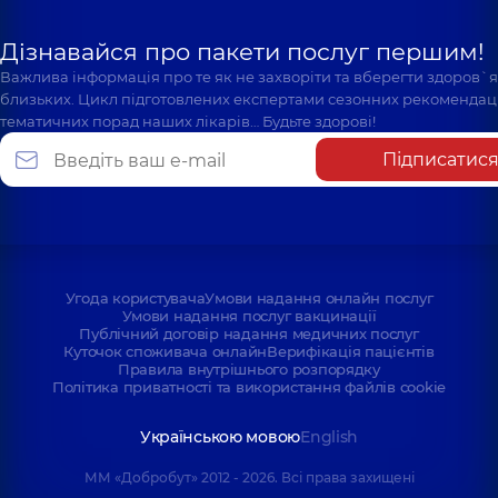
Дізнавайся про пакети послуг першим!
Важлива інформація про те як не захворіти та вберегти здоров`
близьких. Цикл підготовлених експертами сезонних рекомендаці
тематичних порад наших лікарів… Будьте здорові!
Підписатис
Угода користувача
Умови надання онлайн послуг
Умови надання послуг вакцинації
Публічний договір надання медичних послуг
Куточок споживача онлайн
Верифікація пацієнтів
Правила внутрішнього розпорядку
Політика приватності та використання файлів cookie
Українською мовою
English
ММ «Добробут» 2012 - 2026. Всі права захищені