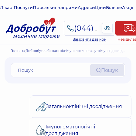
Лікарі
Послуги
Профільні напрями
Адреси
Ціни
Більше
Акції
(044) 495-2-888
Замовити дзвінок
Невідкла
Головна
Добробут лабораторія
Імунологічні та аутоімунні дослідження
Пошук
Загальноклінічні дослідження
Імуногематологічні
дослідження