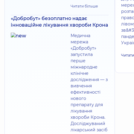
мереж
Читати більше
розта
право
«Добробут» безоплатно надає
лівом
інноваційне лікування хвороби Крона
зв&#3
Медична
панде
мережа
Україн
«Добробут»
запустила
Читати
перше
міжнародне
клінічне
дослідження — з
вивчення
ефективності
нового
препарату для
лікування
хвороби Крона.
Досліджуваний
лікарський засіб