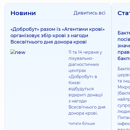
Новини
Ста
Дивитись всі
«Добробут» разом із «Агентами крові»
Бакт
організовує збір крові з нагоди
посів
Всесвітнього дня донора крові
знач
прав
11 та 14 червня у
лікувально-
бакп
діагностичних
Бакпо
центрах
церві
«Добробут» в
та ін
Києві
Мікро
відбудуться
(бакте
відкриті донації
найпр
з нагоди
супр
Всесвітнього дня
людин
донора крові.
Питан
інфек
Читати більше
важли