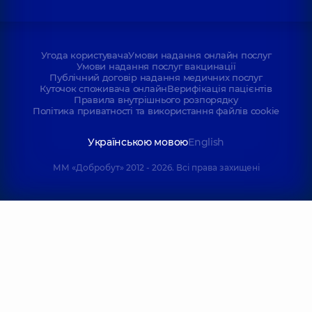
Угода користувача
Умови надання онлайн послуг
Умови надання послуг вакцинації
Публічний договір надання медичних послуг
Куточок споживача онлайн
Верифікація пацієнтів
Правила внутрішнього розпорядку
Політика приватності та використання файлів cookie
Українською мовою
English
ММ «Добробут» 2012 - 2026. Всі права захищені