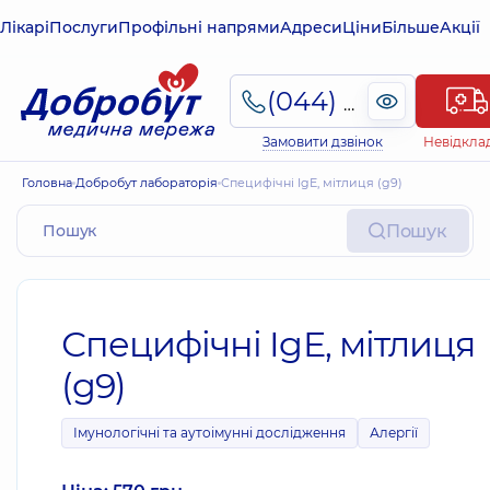
Лікарі
Послуги
Профільні напрями
Адреси
Ціни
Більше
Акції
(044) 495-2-888
Замовити дзвінок
Невідкла
Головна
Добробут лабораторія
Специфічні IgE, мітлиця (g9)
Пошук
Специфічні IgE, мітлиця
(g9)
Імунологічні та аутоімунні дослідження
Алергії