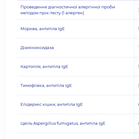
Проведення діагностичної алергічної проби
методом прік-тесту (1 алерген)
Морква, антитіла IgE
Діаміноксидаза
Картопля, антитіла IgE
Тимофіївка, антитіла IgE
Епідерміс кішки, антитіла IgE
Цвіль Aspergillus fumigatus, антитіла IgE