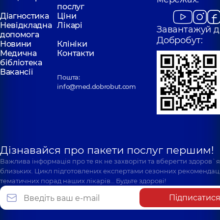
послуг
Діагностика
Ціни
Невідкладна
Лікарі
Завантажуй д
допомога
Добробут:
Новини
Клініки
Медична
Контакти
бібліотека
Вакансії
Пошта:
info@med.dobrobut.com
Дізнавайся про пакети послуг першим!
Важлива інформація про те як не захворіти та вберегти здоров`
близьких. Цикл підготовлених експертами сезонних рекомендаці
тематичних порад наших лікарів… Будьте здорові!
Підписатис