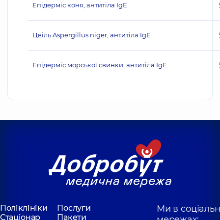
Епідерміс коня, антитіла IgE
Цвіль Aspergillus niger, антитіла IgE
Епідерміс морської свинки, антитіла IgE
Поліклініки
Послуги
Ми в соціаль
Стаціонар
Пакети
мережах: