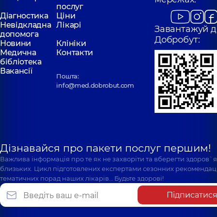
послуг
Діагностика
Ціни
Невідкладна
Лікарі
Завантажуй д
допомога
Добробут:
Новини
Клініки
Медична
Контакти
бібліотека
Вакансії
Пошта:
info@med.dobrobut.com
Дізнавайся про пакети послуг першим!
Важлива інформація про те як не захворіти та вберегти здоров`
близьких. Цикл підготовлених експертами сезонних рекомендаці
тематичних порад наших лікарів… Будьте здорові!
Підписатис