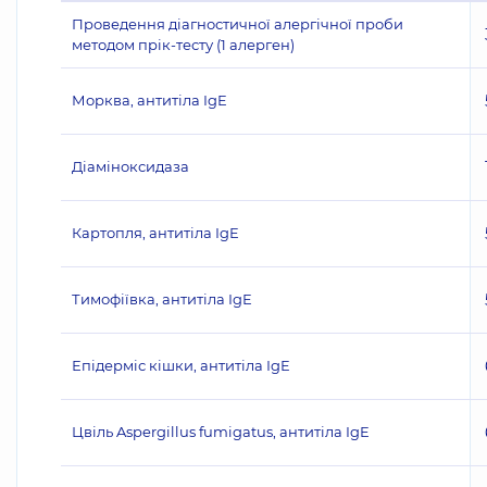
Проведення діагностичної алергічної проби
методом прік-тесту (1 алерген)
Морква, антитіла IgE
Діаміноксидаза
Картопля, антитіла IgE
Тимофіївка, антитіла IgE
Епідерміс кішки, антитіла IgE
Цвіль Aspergillus fumigatus, антитіла IgE