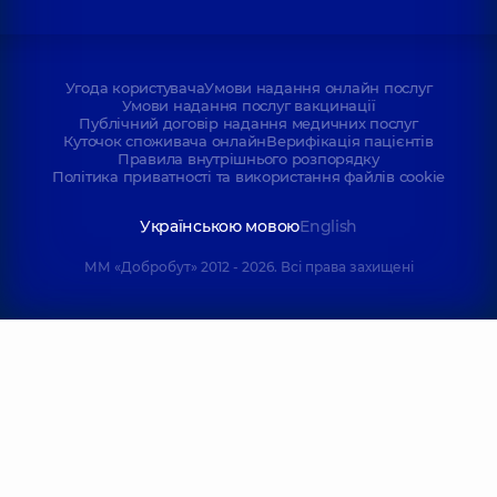
Угода користувача
Умови надання онлайн послуг
Умови надання послуг вакцинації
Публічний договір надання медичних послуг
Куточок споживача онлайн
Верифікація пацієнтів
Правила внутрішнього розпорядку
Політика приватності та використання файлів cookie
Українською мовою
English
ММ «Добробут» 2012 - 2026. Всі права захищені