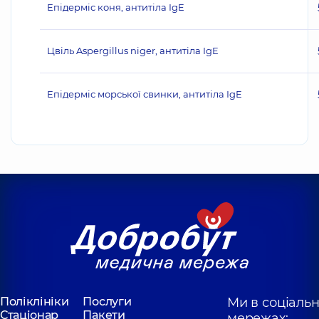
Епідерміс коня, антитіла IgE
Цвіль Aspergillus niger, антитіла IgE
Епідерміс морської свинки, антитіла IgE
Поліклініки
Послуги
Ми в соціаль
Стаціонар
Пакети
мережах: