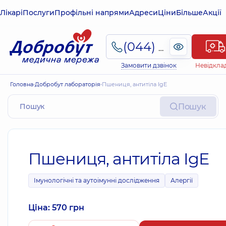
Лікарі
Послуги
Профільні напрями
Адреси
Ціни
Більше
Акції
(044) 495-2-888
Замовити дзвінок
Невідкла
Головна
Добробут лабораторія
Пшениця, антитіла IgE
Пошук
Пшениця, антитіла IgE
Імунологічні та аутоімунні дослідження
Алергії
Ціна: 570 грн