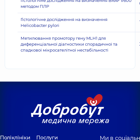
Гістологічне дослідження на визначення BRAF V600
методом ПЛР
Гістологічне дослідження на визначення
Helicobacter pylori
Метилювання промотору гену MLH1 для
диференціальної діагностики спорадичної та
спадкової мікросателітної нестабільності
Поліклініки
Послуги
Ми в соціаль