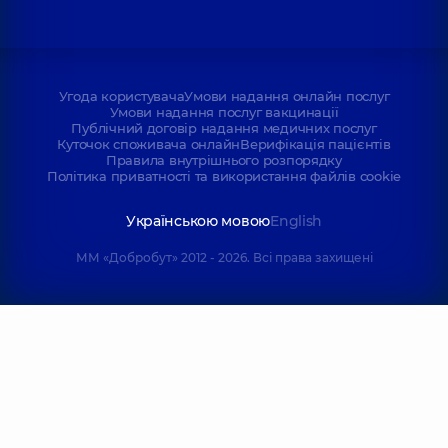
Угода користувача
Умови надання онлайн послуг
Умови надання послуг вакцинації
Публічний договір надання медичних послуг
Куточок споживача онлайн
Верифікація пацієнтів
Правила внутрішнього розпорядку
Політика приватності та використання файлів cookie
Українською мовою
English
ММ «Добробут» 2012 - 2026. Всі права захищені