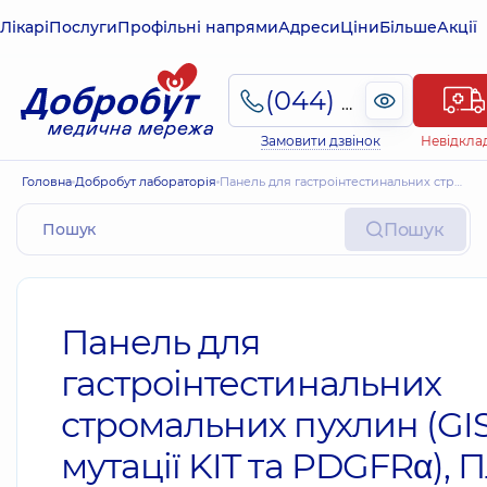
Лікарі
Послуги
Профільні напрями
Адреси
Ціни
Більше
Акції
(044) 495-2-888
Замовити дзвінок
Невідкла
Головна
Добробут лабораторія
Панель для гастроінтестинальних стромальних пухлин (GIST: мутації KIT та PDGFRα), ПЛР
Пошук
Панель для
гастроінтестинальних
стромальних пухлин (GIS
мутації KIT та PDGFRα), 