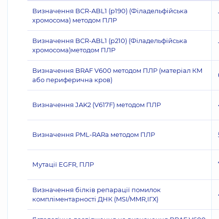
Визначення BCR-ABL1 (p190) (Філадельфійська
хромосома) методом ПЛР
Визначення BCR-ABL1 (p210) (Філадельфійська
хромосома)методом ПЛР
Визначення BRAF V600 методом ПЛР (матеріал КМ
або периферична кров)
Визначення JAK2 (V617F) методом ПЛР
Визначення PML-RARа методом ПЛР
Мутації EGFR, ПЛР
Визначення білків репарації помилок
компліментарності ДНК (MSI/MMR,ІГХ)