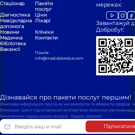
Стаціонар
Пакети
мережах:
послуг
Діагностика
Ціни
Невідкладна
Лікарі
Завантажуй д
допомога
Добробут:
Новини
Клініки
Медична
Контакти
бібліотека
Вакансії
Пошта:
info@med.dobrobut.com
Дізнавайся про пакети послуг першим!
Важлива інформація про те як не захворіти та вберегти здоров`
близьких. Цикл підготовлених експертами сезонних рекомендаці
тематичних порад наших лікарів… Будьте здорові!
Підписатис