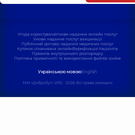
Угода користувача
Умови надання онлайн послуг
Умови надання послуг вакцинації
Публічний договір надання медичних послуг
Куточок споживача онлайн
Верифікація пацієнтів
Правила внутрішнього розпорядку
Політика приватності та використання файлів cookie
Українською мовою
English
ММ «Добробут» 2012 - 2026. Всі права захищені