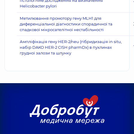
Гістологічне дослідження на визначення
Helicobacter pylori
Метилювання промотору гену MLH1 для
диференціальної діагностики спорадичної та
спадкової мікросателітної нестабільності
Ампліфікація гену HER-2/neu (гібридизація in situ,
набір DAKO HER-2 CISH pharmDx) в пухлинах
грудної залози та шлунку