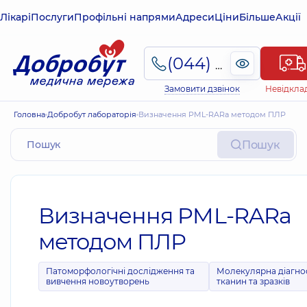
Лікарі
Послуги
Профільні напрями
Адреси
Ціни
Більше
Акції
(044) 495-2-888
Замовити дзвінок
Невідкла
Головна
Добробут лабораторія
Визначення PML-RARа методом ПЛР
Пошук
Визначення PML-RARа
методом ПЛР
Патоморфологічні дослідження та
Молекулярна діагно
вивчення новоутворень
тканин та зразків