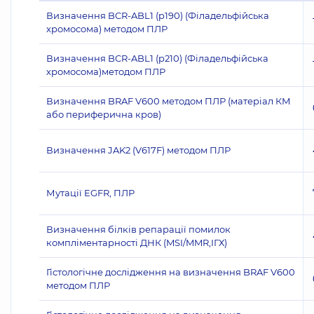
Визначення BCR-ABL1 (p190) (Філадельфійська
хромосома) методом ПЛР
Визначення BCR-ABL1 (p210) (Філадельфійська
хромосома)методом ПЛР
Визначення BRAF V600 методом ПЛР (матеріал КМ
або периферична кров)
Визначення JAK2 (V617F) методом ПЛР
Мутації EGFR, ПЛР
Визначення білків репарації помилок
компліментарності ДНК (MSI/MMR,ІГХ)
Гістологічне дослідження на визначення BRAF V600
методом ПЛР