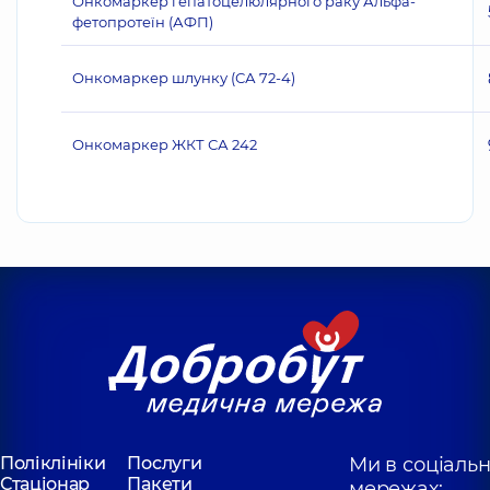
Онкомаркер гепатоцелюлярного раку Альфа-
фетопротеїн (АФП)
Онкомаркер шлунку (СА 72-4)
Онкомаркер ЖКТ СА 242
Поліклініки
Послуги
Ми в соціаль
Стаціонар
Пакети
мережах: