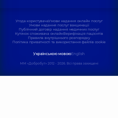
Угода користувача
Умови надання онлайн послуг
Умови надання послуг вакцинації
Публічний договір надання медичних послуг
Куточок споживача онлайн
Верифікація пацієнтів
Правила внутрішнього розпорядку
Політика приватності та використання файлів cookie
Українською мовою
English
ММ «Добробут» 2012 - 2026. Всі права захищені