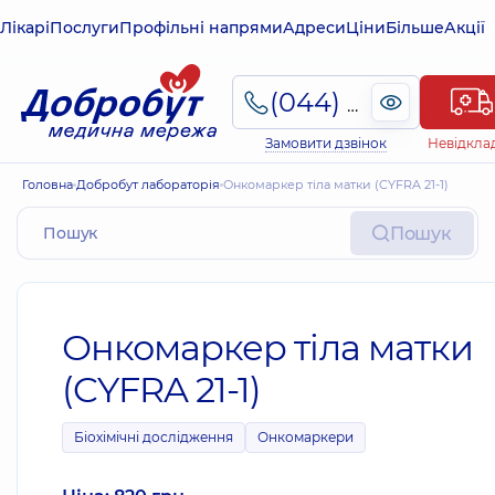
Лікарі
Послуги
Профільні напрями
Адреси
Ціни
Більше
Акції
(044) 495-2-888
Замовити дзвінок
Невідкла
Головна
Добробут лабораторія
Онкомаркер тіла матки (CYFRA 21-1)
Пошук
Онкомаркер тіла матки
(CYFRA 21-1)
Біохімічні дослідження
Онкомаркери