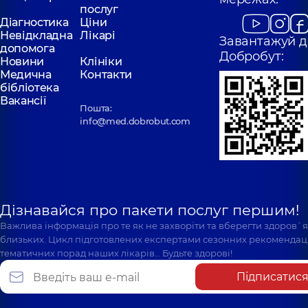
послуг
Діагностика
Ціни
Невідкладна
Лікарі
Завантажуй д
допомога
Добробут:
Новини
Клініки
Медична
Контакти
бібліотека
Вакансії
Пошта:
info@med.dobrobut.com
Дізнавайся про пакети послуг першим!
Важлива інформація про те як не захворіти та вберегти здоров`
близьких. Цикл підготовлених експертами сезонних рекомендаці
тематичних порад наших лікарів… Будьте здорові!
Підписатис