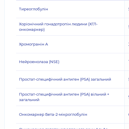
Тиреоглобулін
Хоріонічний гонадотропін людини (ХГЛ-
онкомаркер)
Хромогранін А
Нейроенолаза (NSE)
Простат-специфічний антиген (PSA) загальний
Простат-специфічний антиген (PSA) вільний +
загальний
Онкомаркер Бета-2-мікроглобулін