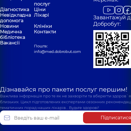
послуг
Діагностика
Ціни
Невідкладна
Лікарі
Завантажуй д
допомога
Добробут:
Новини
Клініки
Медична
Контакти
бібліотека
Вакансії
Пошта:
info@med.dobrobut.com
Дізнавайся про пакети послуг першим!
Важлива інформація про те як не захворіти та вберегти здоров`
близьких. Цикл підготовлених експертами сезонних рекомендаці
тематичних порад наших лікарів… Будьте здорові!
Підписатис