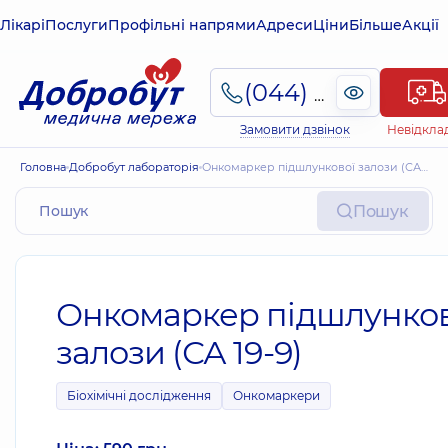
Лікарі
Послуги
Профільні напрями
Адреси
Ціни
Більше
Акції
(044) 495-2-888
Замовити дзвінок
Невідкла
Головна
Добробут лабораторія
Онкомаркер підшлункової залози (СА 19-9)
Пошук
Онкомаркер підшлунков
залози (СА 19-9)
Біохімічні дослідження
Онкомаркери