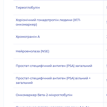
Тиреоглобулін
Хоріонічний гонадотропін людини (ХГЛ-
онкомаркер)
Хромогранін А
Нейроенолаза (NSE)
Простат-специфічний антиген (PSA) загальний
Простат-специфічний антиген (PSA) вільний +
загальний
Онкомаркер Бета-2-мікроглобулін