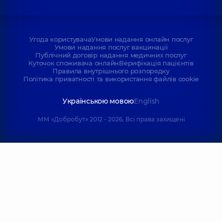
Угода користувача
Умови надання онлайн послуг
Умови надання послуг вакцинації
Публічний договір надання медичних послуг
Куточок споживача онлайн
Верифікація пацієнтів
Правила внутрішнього розпорядку
Політика приватності та використання файлів cookie
Українською мовою
English
ММ «Добробут» 2012 - 2026. Всі права захищені