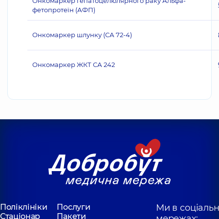
Онкомаркер гепатоцелюлярного раку Альфа-
фетопротеїн (АФП)
Онкомаркер шлунку (СА 72-4)
Онкомаркер ЖКТ СА 242
Поліклініки
Послуги
Ми в соціаль
Стаціонар
Пакети
мережах: