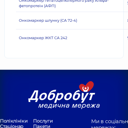
Онкомаркер гепатоцелюлярного раку Альфа-
фетопротеїн (АФП)
Онкомаркер шлунку (СА 72-4)
Онкомаркер ЖКТ СА 242
Поліклініки
Послуги
Ми в соціаль
Стаціонар
Пакети
мережах: