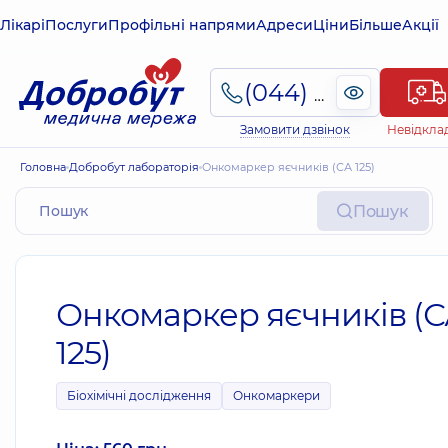
Лікарі
Послуги
Профільні напрями
Адреси
Ціни
Більше
Акції
(044) 495-2-888
Замовити дзвінок
Невідкла
Головна
Добробут лабораторія
Онкомаркер яєчників (СА 125)
Пошук
Онкомаркер яєчників (
125)
Біохімічні дослідження
Онкомаркери