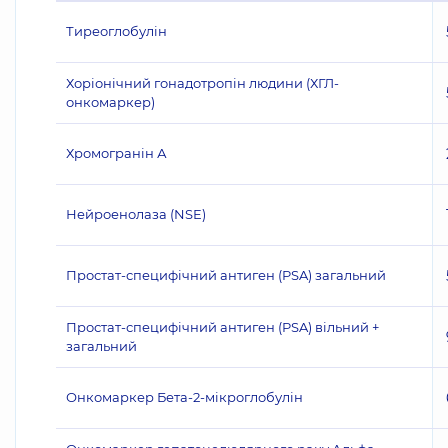
Тиреоглобулін
Хоріонічний гонадотропін людини (ХГЛ-
онкомаркер)
Хромогранін А
Нейроенолаза (NSE)
Простат-специфічний антиген (PSA) загальний
Простат-специфічний антиген (PSA) вільний +
загальний
Онкомаркер Бета-2-мікроглобулін