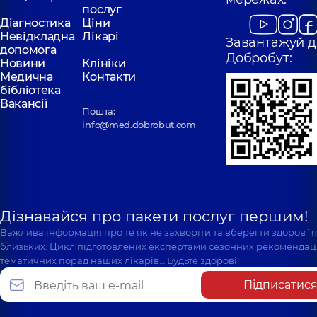
послуг
Діагностика
Ціни
Невідкладна
Лікарі
Завантажуй д
допомога
Добробут:
Новини
Клініки
Медична
Контакти
бібліотека
Вакансії
Пошта:
info@med.dobrobut.com
Дізнавайся про пакети послуг першим!
Важлива інформація про те як не захворіти та вберегти здоров`
близьких. Цикл підготовлених експертами сезонних рекомендаці
тематичних порад наших лікарів… Будьте здорові!
Підписатис