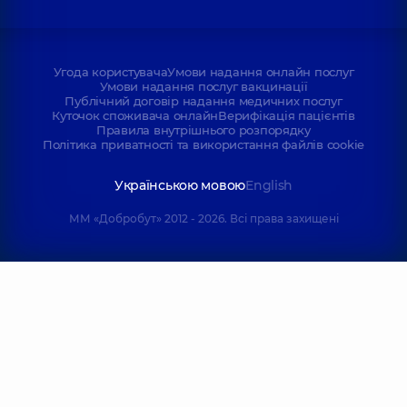
Угода користувача
Умови надання онлайн послуг
Умови надання послуг вакцинації
Публічний договір надання медичних послуг
Куточок споживача онлайн
Верифікація пацієнтів
Правила внутрішнього розпорядку
Політика приватності та використання файлів cookie
Українською мовою
English
ММ «Добробут» 2012 - 2026. Всі права захищені