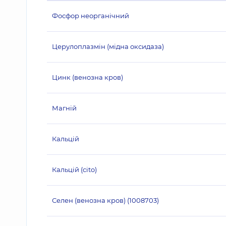
Фосфор неорганічний
Церулоплазмін (мідна оксидаза)
Цинк (венозна кров)
Магній
Кальцій
Кальцій (cito)
Селен (венозна кров) (1008703)