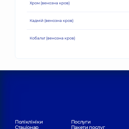
Хром (венозна кров)
Кадмій (венозна кров)
Кобальт (венозна кров)
Поліклініки
Послуги
Стаціонар
Пакети послуг