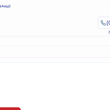
е
Акції
З