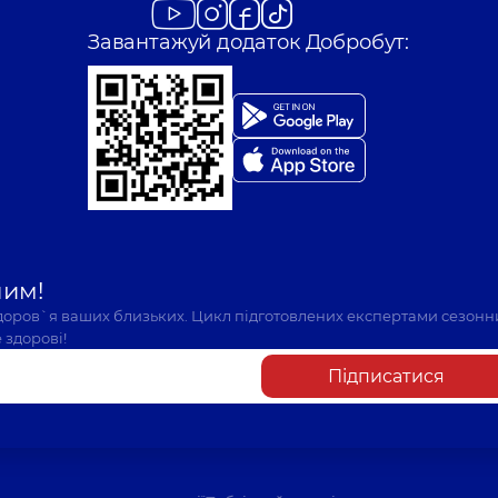
Завантажуй додаток Добробут:
шим!
здоров`я ваших близьких. Цикл підготовлених експертами сезонн
 здорові!
Підписатися