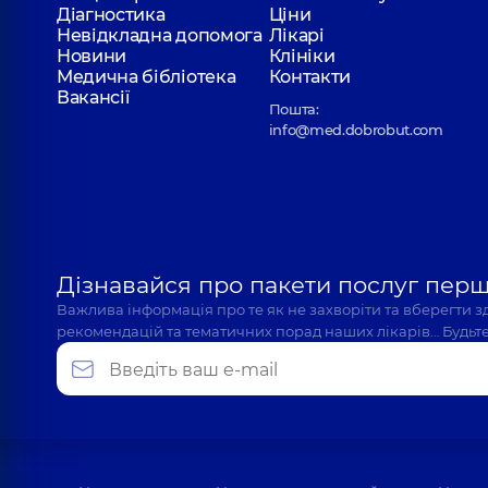
Діагностика
Ціни
Невідкладна допомога
Лікарі
Новини
Клініки
Медична бібліотека
Контакти
Вакансії
Пошта:
info@med.dobrobut.com
Дізнавайся про пакети послуг пер
Важлива інформація про те як не захворіти та вберегти 
рекомендацій та тематичних порад наших лікарів… Будьте