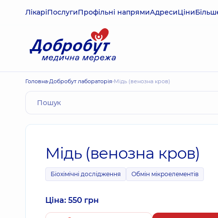
Лікарі
Послуги
Профільні напрями
Адреси
Ціни
Більш
Головна
Добробут лабораторія
Мідь (венозна кров)
Мідь (венозна кров)
Біохімічні дослідження
Обмін мікроелементів
Ціна: 550 грн