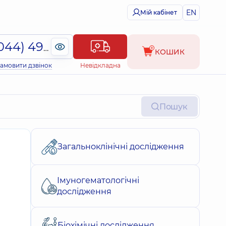
EN
Мій кабінет
(044) 495-2-888
КОШИК
амовити дзвінок
Невідкладна
Пошук
Загальноклінічні дослідження
Імуногематологічні
дослідження
Біохімічні дослідження