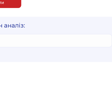
ти
 аналіз: