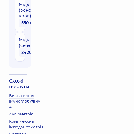
Мідь
(венозна
кров)
550 грн
Мідь
(сеча)
2420 грн
Схожі
послуги:
Визначення
імуноглобуліну
А
Аудіометрія
Комплексна
імпедансометрія