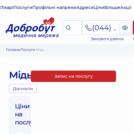
Лікарі
Послуги
Профільні напрями
Адреси
Ціни
Більше
Акції
(044) 495-2-888
Замовити дзвінок
Головна
Послуги
Мідь
Мідь
Запис на послугу
Діагности
Ціни
на
послуги: