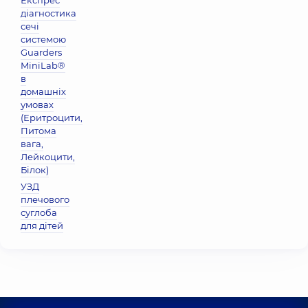
Експрес
діагностика
сечі
системою
Guarders
MiniLab®
в
домашніх
умовах
(Еритроцити,
Питома
вага,
Лейкоцити,
Бiлок)
УЗД
плечового
суглоба
для дітей