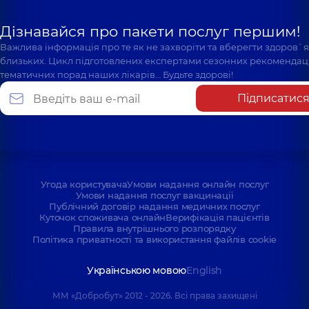
Дізнавайся про пакети послуг першим!
Важлива інформація про те як не захворіти та вберегти здоров`
близьких. Цикл підготовлених експертами сезонних рекомендаці
тематичних порад наших лікарів… Будьте здорові!
Підписатис
Угода користувача
Умови надання онлайн послуг
Умови надання послуг вакцинації
Публічний договір надання медичних послуг
Куточок споживача онлайн
Верифікація пацієнтів
Правила внутрішнього розпорядку
Політика приватності та використання файлів cookie
Українською мовою
English
ММ «Добробут» 2012 - 2026. Всі права захищені