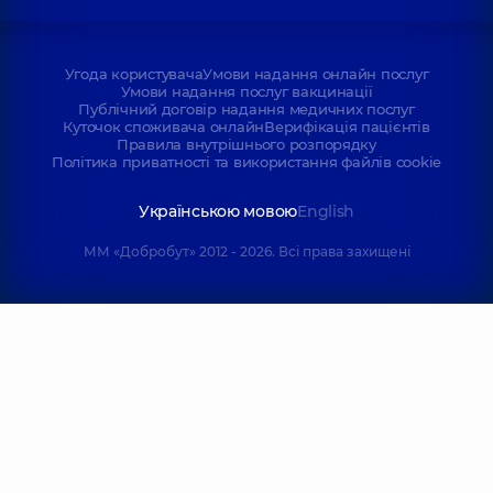
Угода користувача
Умови надання онлайн послуг
Умови надання послуг вакцинації
Публічний договір надання медичних послуг
Куточок споживача онлайн
Верифікація пацієнтів
Правила внутрішнього розпорядку
Політика приватності та використання файлів cookie
Українською мовою
English
ММ «Добробут» 2012 - 2026. Всі права захищені