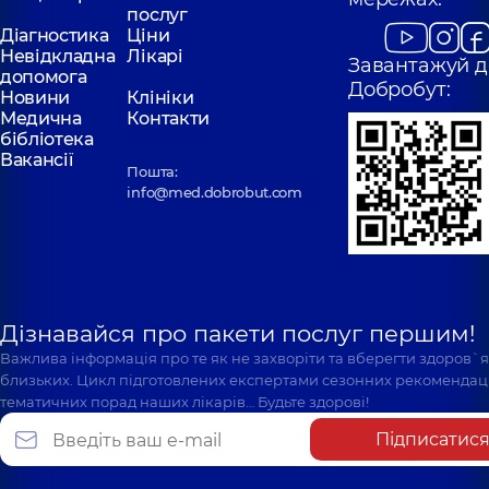
послуг
Діагностика
Ціни
Невідкладна
Лікарі
Завантажуй д
допомога
Добробут:
Новини
Клініки
Медична
Контакти
бібліотека
Вакансії
Пошта:
info@med.dobrobut.com
Дізнавайся про пакети послуг першим!
Важлива інформація про те як не захворіти та вберегти здоров`
близьких. Цикл підготовлених експертами сезонних рекомендаці
тематичних порад наших лікарів… Будьте здорові!
Підписатис