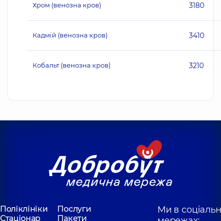
Хром (венозна кров)
3180
Кадмій (венозна кров)
3410
Кобальт (венозна кров)
3210
Поліклініки
Послуги
Ми в соціаль
Стаціонар
Пакети
мережах: