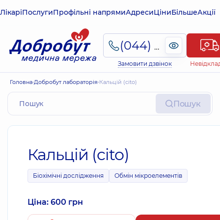
Лікарі
Послуги
Профільні напрями
Адреси
Ціни
Більше
Акції
(044) 495-2-888
Замовити дзвінок
Невідкла
Головна
Добробут лабораторія
Кальцій (cito)
Пошук
Кальцій (cito)
Біохімічні дослідження
Обмін мікроелементів
Ціна: 600 грн