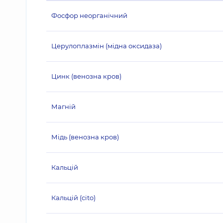
Фосфор неорганічний
Церулоплазмін (мідна оксидаза)
Цинк (венозна кров)
Магній
Мідь (венозна кров)
Кальцій
Кальцій (cito)