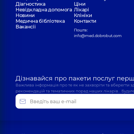
Діагностика
Ціни
Невідкладна допомога
Лікарі
Новини
Клініки
Медична бібліотека
Контакти
Вакансії
Пошта:
info@med.dobrobut.com
Дізнавайся про пакети послуг пер
Важлива інформація про те як не захворіти та вберегти 
рекомендацій та тематичних порад наших лікарів… Будьте