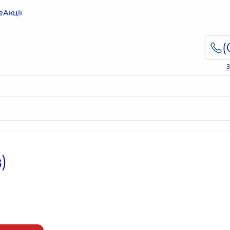
е
Акції
З
)