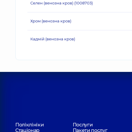
Селен (венозна кров) (1008703)
Хром (венозна кров)
Кадмій (венозна кров)
Поліклініки
Послуги
Стаціонар
Пакети послуг