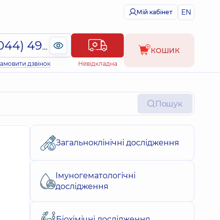
EN
Мій кабінет
(044) 495-2-888
КОШИК
амовити дзвінок
Невідкладна
Пошук
Загальноклінічні дослідження
Імуногематологічні
дослідження
Біохімічні дослідження