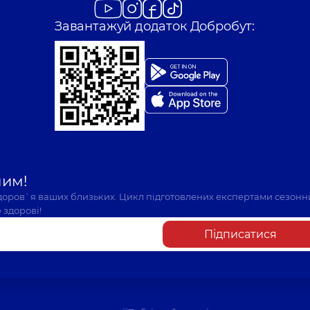
Завантажуй додаток Добробут:
шим!
здоров`я ваших близьких. Цикл підготовлених експертами сезонн
 здорові!
Підписатися