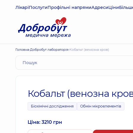
Лікарі
Послуги
Профільні напрями
Адреси
Ціни
Більш
Головна
Добробут лабораторія
Кобальт (венозна кров)
Кобальт (венозна кров
Біохімічні дослідження
Обмін мікроелементів
Ціна: 3210 грн