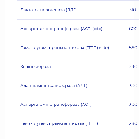
Лактатдегідрогеназа (ЛДГ)
310
Аспартатамінотрансфераза (АСТ) (cito)
600
Гама-глутамілтранспептидаза (ГГТП) (cito)
560
Холінестераза
290
Аланінамінотрансфераза (АЛТ)
300
Аспартатамінотрансфераза (АСТ)
300
Гама-глутамілтранспептидаза (ГГТП)
280