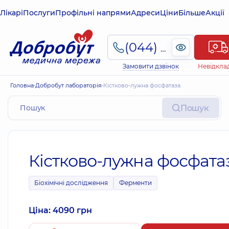
Лікарі
Послуги
Профільні напрями
Адреси
Ціни
Більше
Акції
(044) 495-2-888
Замовити дзвінок
Невідкла
Головна
Добробут лабораторія
Кістково-лужна фосфатаза
Пошук
Кістково-лужна фосфата
Біохімічні дослідження
Ферменти
Ціна: 4090 грн