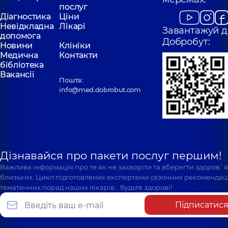
послуг
Діагностика
Ціни
Невідкладна
Лікарі
Завантажуй д
допомога
Добробут:
Новини
Клініки
Медична
Контакти
бібліотека
Вакансії
Пошта:
info@med.dobrobut.com
Дізнавайся про пакети послуг першим!
Важлива інформація про те як не захворіти та вберегти здоров`
близьких. Цикл підготовлених експертами сезонних рекомендаці
тематичних порад наших лікарів… Будьте здорові!
Підписатис