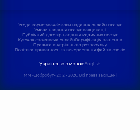
Угода користувача
Умови надання онлайн послуг
Умови надання послуг вакцинації
Публічний договір надання медичних послуг
Куточок споживача онлайн
Верифікація пацієнтів
Правила внутрішнього розпорядку
Політика приватності та використання файлів cookie
Українською мовою
English
ММ «Добробут» 2012 - 2026. Всі права захищені