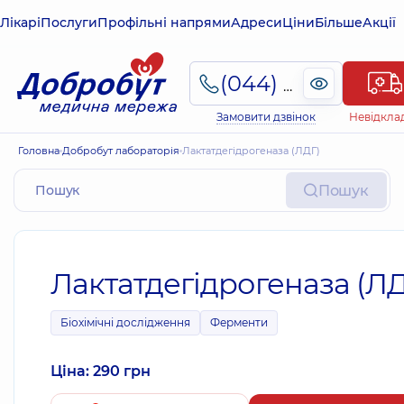
Лікарі
Послуги
Профільні напрями
Адреси
Ціни
Більше
Акції
(044) 495-2-888
Замовити дзвінок
Невідкла
Головна
Добробут лабораторія
Лактатдегідрогеназа (ЛДГ)
Пошук
Лактатдегідрогеназа (ЛД
Біохімічні дослідження
Ферменти
Ціна: 290 грн