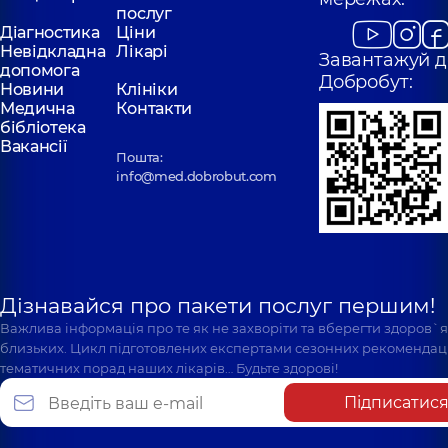
послуг
Діагностика
Ціни
Невідкладна
Лікарі
Завантажуй д
допомога
Добробут:
Новини
Клініки
Медична
Контакти
бібліотека
Вакансії
Пошта:
info@med.dobrobut.com
Дізнавайся про пакети послуг першим!
Важлива інформація про те як не захворіти та вберегти здоров`
близьких. Цикл підготовлених експертами сезонних рекомендаці
тематичних порад наших лікарів… Будьте здорові!
Підписатис