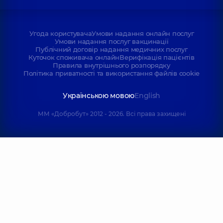
Угода користувача
Умови надання онлайн послуг
Умови надання послуг вакцинації
Публічний договір надання медичних послуг
Куточок споживача онлайн
Верифікація пацієнтів
Правила внутрішнього розпорядку
Політика приватності та використання файлів cookie
Українською мовою
English
ММ «Добробут» 2012 - 2026. Всі права захищені