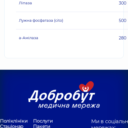
Ліпаза
300
Лужна фосфатаза (cito)
500
a-Амілаза
280
Поліклініки
Послуги
Ми в соціаль
Стаціонар
Пакети
мережах: