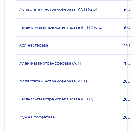
Аспартатамінотрансфераза (АСТ) (cito)
540
Гама-глутамілтранспептидаза (ГГТП) (cito)
500
Холінестераза
270
Аланінамінотрансфераза (АЛТ)
280
Аспартатамінотрансфераза (АСТ)
280
Гама-глутамілтранспептидаза (ГГТП)
260
Лужна фосфатаза
260