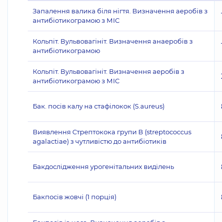
Запалення валика біля нігтя. Визначення аеробів з
антибіотикограмою з МІС
Кольпіт. Вульвовагініт. Визначення анаеробів з
антибіотикограмою
Кольпіт. Вульвовагініт. Визначення аеробів з
антибіотикограмою з МІС
Бак. посів калу на стафілокок (S.aureus)
Виявлення Стрептокока групи В (streptococcus
agalactiae) з чутливістю до антибіотиків
Бакдослідження урогенітальних виділень
Бакпосів жовчі (1 порція)