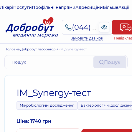
Лікарі
Послуги
Профільні напрями
Адреси
Ціни
Більше
Акції
(044) 495-2-888
Замовити дзвінок
Невідкла
Головна
Добробут лабораторія
ІМ_Synergy-тест
Пошук
ІМ_Synergy-тест
Мікробіологічні дослідження
Бактеріологічні досліджен
Ціна: 1740 грн