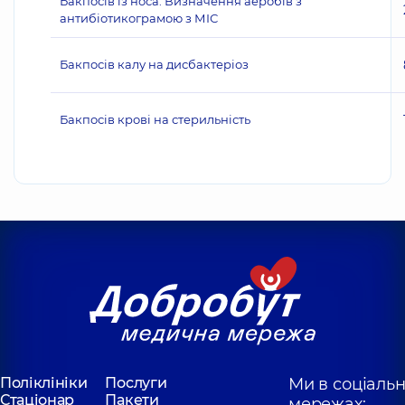
Бакпосів із носа. Визначення аеробів з
антибіотикограмою з МІС
Бакпосів калу на дисбактеріоз
Бакпосів крові на стерильність
Поліклініки
Послуги
Ми в соціаль
Стаціонар
Пакети
мережах: