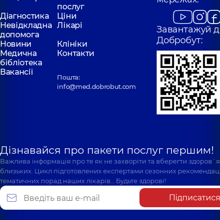
послуг
Діагностика
Ціни
Невідкладна
Лікарі
Завантажуй д
допомога
Добробут:
Новини
Клініки
Медична
Контакти
бібліотека
Вакансії
Пошта:
info@med.dobrobut.com
Дізнавайся про пакети послуг першим!
Важлива інформація про те як не захворіти та вберегти здоров`
близьких. Цикл підготовлених експертами сезонних рекомендаці
тематичних порад наших лікарів… Будьте здорові!
Підписатис