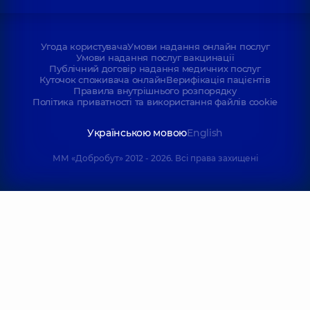
Угода користувача
Умови надання онлайн послуг
Умови надання послуг вакцинації
Публічний договір надання медичних послуг
Куточок споживача онлайн
Верифікація пацієнтів
Правила внутрішнього розпорядку
Політика приватності та використання файлів cookie
Українською мовою
English
ММ «Добробут» 2012 - 2026. Всі права захищені