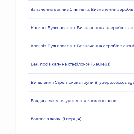
Запалення валика біля нігтя. Визначення аеробів
Кольпіт. Вульвовагініт. Визначення анаеробів з 
Кольпіт. Вульвовагініт. Визначення аеробів з ант
Бак. посів калу на стафілокок (S.aureus)
Виявлення Стрептокока групи В (streptococcus agal
Бакдослідження урогенітальних виділень
Бакпосів жовчі (1 порція)