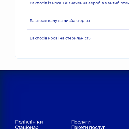
Бакпосів із носа. Визначення аеробів з антибіот
Бакпосів калу на дисбактеріоз
Бакпосів крові на стерильність
Поліклініки
Послуги
Стаціонар
Пакети послуг