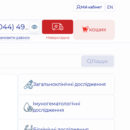
EN
Мій кабінет
(044) 495-2-888
КОШИК
амовити дзвінок
Невідкладна
Пошук
Загальноклінічні дослідження
Імуногематологічні
дослідження
Біохімічні дослідження