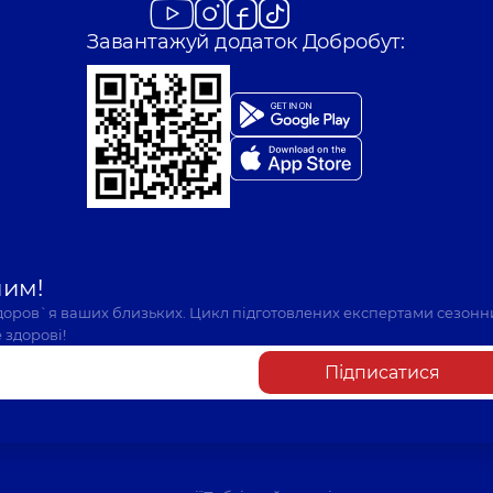
Завантажуй додаток Добробут:
шим!
здоров`я ваших близьких. Цикл підготовлених експертами сезонн
 здорові!
Підписатися