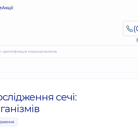
е
Акції
З
: ідентифікація мікроорганізмів
слідження сечі:
ганізмів
ідження