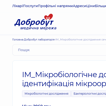
Лікарі
Послуги
Профільні напрями
Адреси
Ціни
Більш
Головна
Добробут лабораторія
ІМ_Мікробіологічне дослідження сечі
ІМ_Мікробіологічне до
ідентифікація мікроор
Мікробіологічні дослідження
Бактеріологічні досл