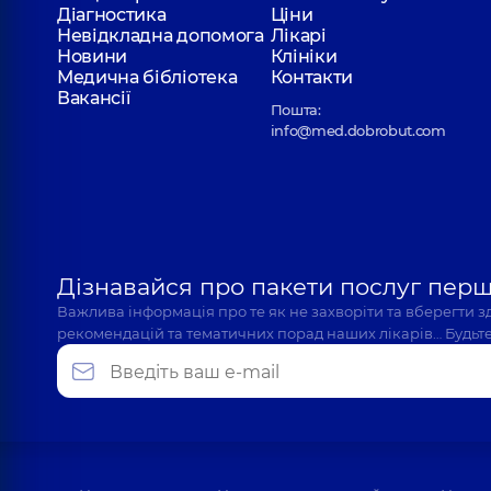
Діагностика
Ціни
Невідкладна допомога
Лікарі
Новини
Клініки
Медична бібліотека
Контакти
Вакансії
Пошта:
info@med.dobrobut.com
Дізнавайся про пакети послуг пер
Важлива інформація про те як не захворіти та вберегти 
рекомендацій та тематичних порад наших лікарів… Будьте