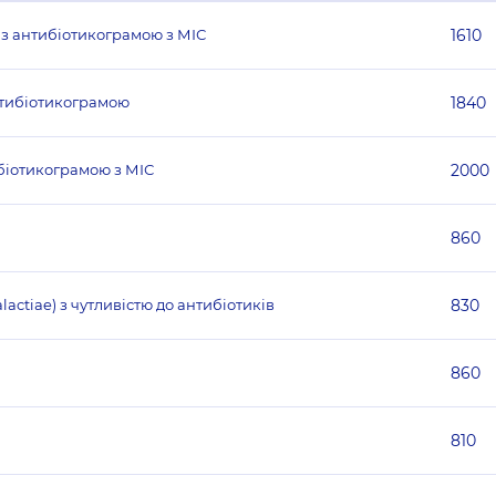
 з антибіотикограмою з МІС
1610
антибіотикограмою
1840
ибіотикограмою з МІС
2000
860
actiae) з чутливістю до антибіотиків
830
860
810