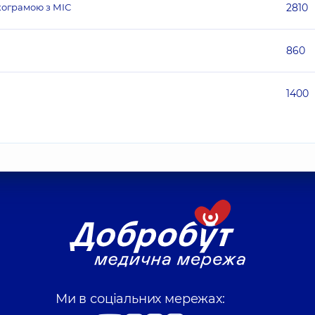
икограмою з МІС
2810
860
1400
Ми в соціальних мережах: