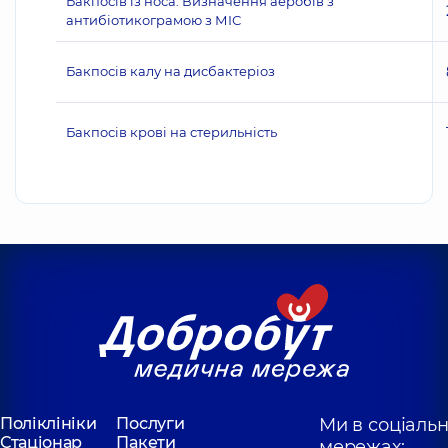
Бакпосів із носа. Визначення аеробів з
антибіотикограмою з МІС
Бакпосів калу на дисбактеріоз
Бакпосів крові на стерильність
Поліклініки
Послуги
Ми в соціаль
Стаціонар
Пакети
мережах: