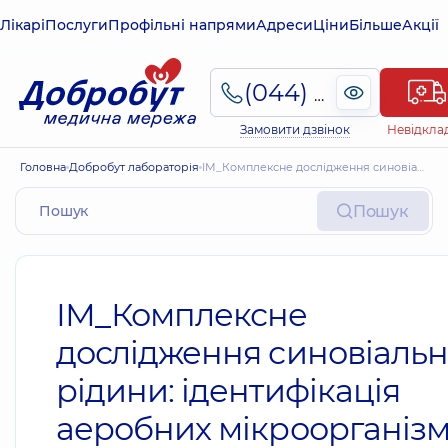
Лікарі
Послуги
Профільні напрями
Адреси
Ціни
Більше
Акції
(044) 495-2-888
Замовити дзвінок
Невідкла
Головна
Добробут лабораторія
ІМ_Комплексне дослідження синовіальної рідини: ідентифікація аеробних мікроорганізмів, грибів Candida spp. Попередній результат. Антибіотикограма з МІК та антимікотикограма з МІК.
Пошук
ІМ_Комплексне
дослідження синовіальн
рідини: ідентифікація
аеробних мікроорганізмі