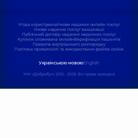
Угода користувача
Умови надання онлайн послуг
Умови надання послуг вакцинації
Публічний договір надання медичних послуг
Куточок споживача онлайн
Верифікація пацієнтів
Правила внутрішнього розпорядку
Політика приватності та використання файлів cookie
Українською мовою
English
ММ «Добробут» 2012 - 2026. Всі права захищені