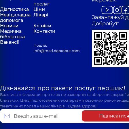
послуг
Діагностика
Ціни
Невідкладна
Лікарі
Завантажуй д
допомога
Добробут:
Новини
Клініки
Медична
Контакти
бібліотека
Вакансії
Пошта:
info@med.dobrobut.com
Дізнавайся про пакети послуг першим!
Важлива інформація про те як не захворіти та вберегти здоров`
близьких. Цикл підготовлених експертами сезонних рекомендаці
тематичних порад наших лікарів… Будьте здорові!
Підписатис