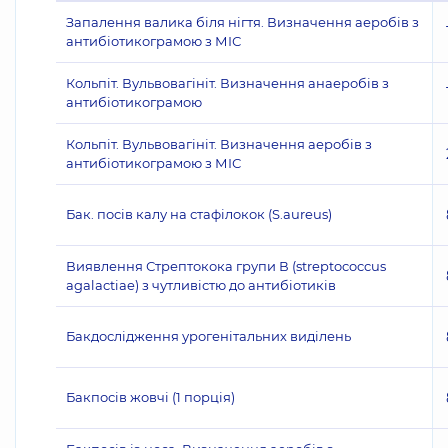
Запалення валика біля нігтя. Визначення аеробів з
антибіотикограмою з МІС
Кольпіт. Вульвовагініт. Визначення анаеробів з
антибіотикограмою
Кольпіт. Вульвовагініт. Визначення аеробів з
антибіотикограмою з МІС
Бак. посів калу на стафілокок (S.aureus)
Виявлення Стрептокока групи В (streptococcus
agalactiae) з чутливістю до антибіотиків
Бакдослідження урогенітальних виділень
Бакпосів жовчі (1 порція)