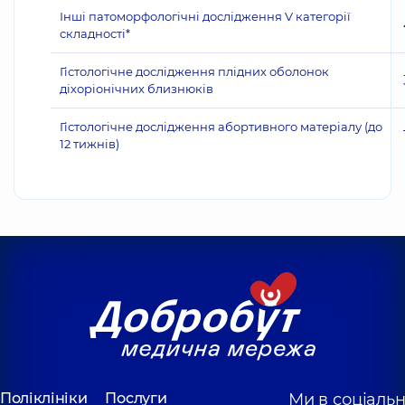
Інші патоморфологічні дослідження V категорії
складності*
Гістологічне дослідження плідних оболонок
діхоріонічних близнюків
Гістологічне дослідження абортивного матеріалу (до
12 тижнів)
Поліклініки
Послуги
Ми в соціаль