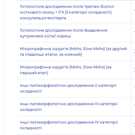
Гістологічне дослідження після трепан-біопсії
кісткового мозку + ІГХ (3 категорії складності),
консультація експерта
Гістологічне дослідження після Видалення
куприкової кісти/ нориці
Мікрографічна хірургія (Mohs, Slow Mohs) (за другий
та подальші етапи, за кожний)
Мікрографічна хірургія (Mohs, Slow Mohs) (за
перший етап)
Інші патоморфологічні дослідження II категорії
складності
Інші патоморфологічні дослідження III категорії
складності
Інші патоморфологічні дослідження IV категорії
складності