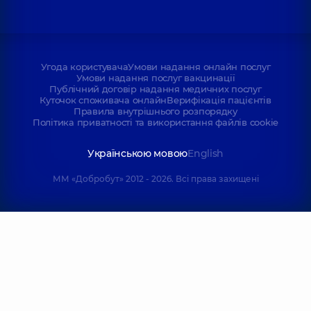
Угода користувача
Умови надання онлайн послуг
Умови надання послуг вакцинації
Публічний договір надання медичних послуг
Куточок споживача онлайн
Верифікація пацієнтів
Правила внутрішнього розпорядку
Політика приватності та використання файлів cookie
Українською мовою
English
ММ «Добробут» 2012 - 2026. Всі права захищені