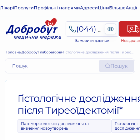
Лікарі
Послуги
Профільні напрями
Адреси
Ціни
Більше
Акції
(044) 495-2-888
Замовити дзвінок
Невідкла
Головна
Добробут лабораторія
Гістологічне дослідження після Тиреоїдектомії*
Пошук
Гістологічне дослідженн
після Тиреоїдектомії*
Патоморфологічні дослідження та
Гістологічні
вивчення новоутворень
дослідженн