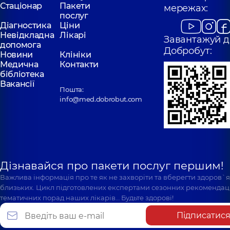
Стаціонар
Пакети
мережах:
послуг
Діагностика
Ціни
Невідкладна
Лікарі
Завантажуй д
допомога
Добробут:
Новини
Клініки
Медична
Контакти
бібліотека
Вакансії
Пошта:
info@med.dobrobut.com
Дізнавайся про пакети послуг першим!
Важлива інформація про те як не захворіти та вберегти здоров`
близьких. Цикл підготовлених експертами сезонних рекомендаці
тематичних порад наших лікарів… Будьте здорові!
Підписатис