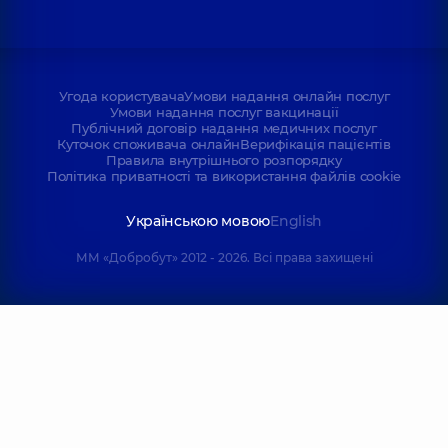
Угода користувача
Умови надання онлайн послуг
Умови надання послуг вакцинації
Публічний договір надання медичних послуг
Куточок споживача онлайн
Верифікація пацієнтів
Правила внутрішнього розпорядку
Політика приватності та використання файлів cookie
Українською мовою
English
ММ «Добробут» 2012 - 2026. Всі права захищені