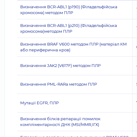
Визначення BCR-ABL1 (p190) (Філадельфійська
хромосома) методом ПЛР
Визначення BCR-ABL1 (p210) (Філадельфійська
хромосома)методом ПЛР
Визначення BRAF V600 методом ПЛР (матеріал КМ
або периферична кров)
Визначення JAK2 (V617F) методом ПЛР
Визначення PML-RARа методом ПЛР
Мутації EGFR, ПЛР
Визначення білків репарації помилок
компліментарності ДНК (MSI/MMR,ІГХ)