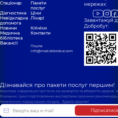
Стаціонар
Пакети
мережах:
послуг
Діагностика
Ціни
Невідкладна
Лікарі
Завантажуй д
допомога
Добробут:
Новини
Клініки
Медична
Контакти
бібліотека
Вакансії
Пошта:
info@med.dobrobut.com
Дізнавайся про пакети послуг першим!
Важлива інформація про те як не захворіти та вберегти здоров`
близьких. Цикл підготовлених експертами сезонних рекомендаці
тематичних порад наших лікарів… Будьте здорові!
Підписатис