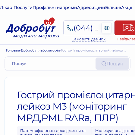
Лікарі
Послуги
Профільні напрями
Адреси
Ціни
Більше
Акції
(044) 495-2-888
Замовити дзвінок
Невідкла
Головна
Добробут лабораторія
Гострий промієлоцитарний лейкоз М3 (моніторинг МРД,PML RARa, ПЛР)
Пошук
Гострий промієлоцитар
лейкоз М3 (моніторинг
МРД,PML RARa, ПЛР)
Патоморфологічні дослідження та
Молекулярна діагно