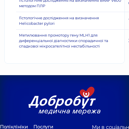
Гістологічне дослідження на визначення BRAF V600
методом ПЛР
Гістологічне дослідження на визначення
Helicobacter pylori
Метилювання промотору гену MLH1 для
диференціальної діагностики спорадичної та
спадкової мікросателітної нестабільності
Поліклініки
Послуги
Ми в соціаль