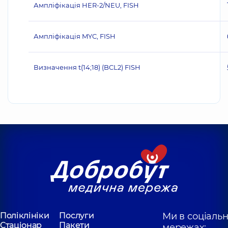
Ампліфікація HER‐2/NEU, FISH
Ампліфікація MYC, FISH
Визначення t(14;18) (BCL2) FISH
Поліклініки
Послуги
Ми в соціаль
Стаціонар
Пакети
мережах: