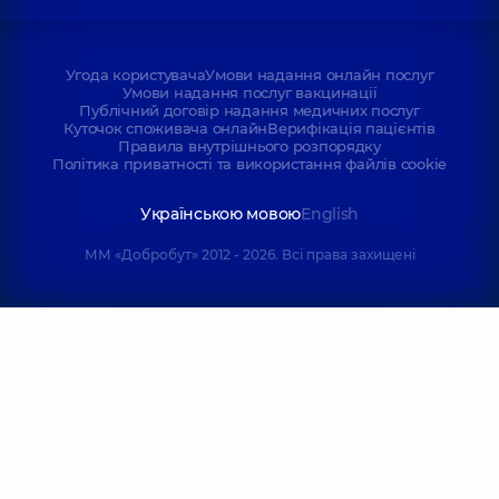
Угода користувача
Умови надання онлайн послуг
Умови надання послуг вакцинації
Публічний договір надання медичних послуг
Куточок споживача онлайн
Верифікація пацієнтів
Правила внутрішнього розпорядку
Політика приватності та використання файлів cookie
Українською мовою
English
ММ «Добробут» 2012 - 2026. Всі права захищені