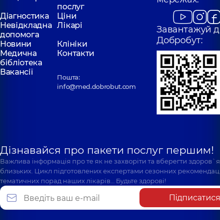
послуг
Діагностика
Ціни
Невідкладна
Лікарі
Завантажуй д
допомога
Добробут:
Новини
Клініки
Медична
Контакти
бібліотека
Вакансії
Пошта:
info@med.dobrobut.com
Дізнавайся про пакети послуг першим!
Важлива інформація про те як не захворіти та вберегти здоров`
близьких. Цикл підготовлених експертами сезонних рекомендаці
тематичних порад наших лікарів… Будьте здорові!
Підписатис