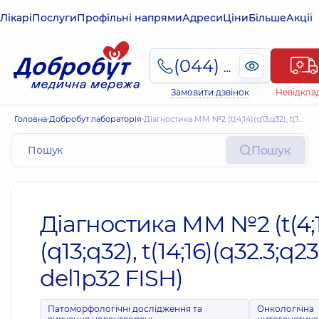
Лікарі
Послуги
Профільні напрями
Адреси
Ціни
Більше
Акції
(044) 495-2-888
Замовити дзвінок
Невідкла
Головна
Добробут лабораторія
Діагностика ММ №2 (t(4;14)(q13;q32), t(14;16)(q32.3;q23), del1p32 FISH)
Пошук
Діагностика ММ №2 (t(4;
(q13;q32), t(14;16)(q32.3;q23
del1p32 FISH)
Патоморфологічні дослідження та
Онкологічна