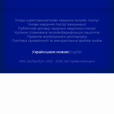
Угода користувача
Умови надання онлайн послуг
Умови надання послуг вакцинації
Публічний договір надання медичних послуг
Куточок споживача онлайн
Верифікація пацієнтів
Правила внутрішнього розпорядку
Політика приватності та використання файлів cookie
Українською мовою
English
ММ «Добробут» 2012 - 2026. Всі права захищені