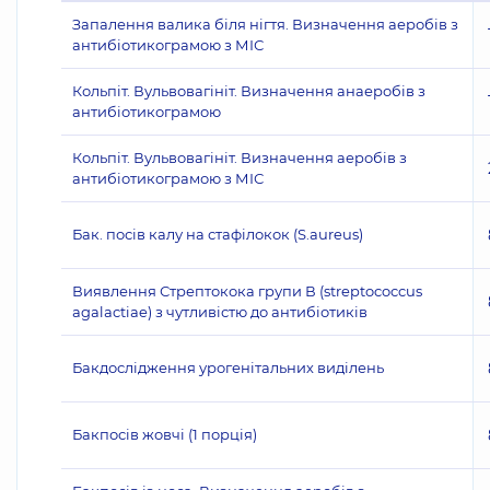
Запалення валика біля нігтя. Визначення аеробів з
антибіотикограмою з МІС
Кольпіт. Вульвовагініт. Визначення анаеробів з
антибіотикограмою
Кольпіт. Вульвовагініт. Визначення аеробів з
антибіотикограмою з МІС
Бак. посів калу на стафілокок (S.aureus)
Виявлення Стрептокока групи В (streptococcus
agalactiae) з чутливістю до антибіотиків
Бакдослідження урогенітальних виділень
Бакпосів жовчі (1 порція)