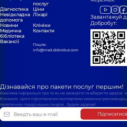
послуг
Діагностика
Ціни
Невідкладна
Лікарі
Завантажуй д
допомога
Добробут:
Новини
Клініки
Медична
Контакти
бібліотека
Вакансії
Пошта:
info@med.dobrobut.com
Дізнавайся про пакети послуг першим!
Важлива інформація про те як не захворіти та вберегти здоров`
близьких. Цикл підготовлених експертами сезонних рекомендаці
тематичних порад наших лікарів… Будьте здорові!
Підписатис