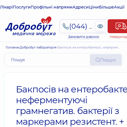
Лікарі
Послуги
Профільні напрями
Адреси
Ціни
Більше
Акції
(044) 495-2-888
Замовити дзвінок
Невідкла
Головна
Добробут лабораторія
Бакпосів на ентеробактерії, неферментуючі грамнегатив. бактерії з маркерами резистент. + АБГ з MIC
Пошук
Бакпосів на ентеробактер
неферментуючі
грамнегатив. бактерії з
маркерами резистент. +