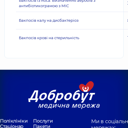
Бакпосів із носа. Визначення аеробів з
антибіотикограмою з МІС
Бакпосів калу на дисбактеріоз
Бакпосів крові на стерильність
Поліклініки
Послуги
Ми в соціаль
Стаціонар
Пакети
мережах: