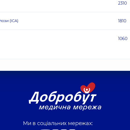
2310
ози (ICA)
1810
1060
Ми в соціальних мережах: