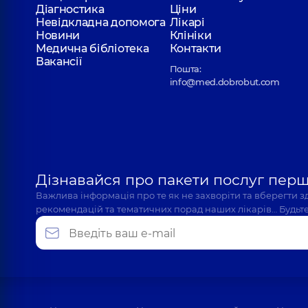
Діагностика
Ціни
Невідкладна допомога
Лікарі
Новини
Клініки
Медична бібліотека
Контакти
Вакансії
Пошта:
info@med.dobrobut.com
Дізнавайся про пакети послуг пер
Важлива інформація про те як не захворіти та вберегти 
рекомендацій та тематичних порад наших лікарів… Будьте