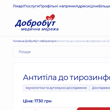
Лікарі
Послуги
Профільні напрями
Адреси
Ціни
Більш
Головна
Добробут лабораторія
Антитіла до тирозинфосфатази (IA-2)
Антитіла до тирозинфо
Імунологічні та аутоімунні дослідження
Дослідженн
Ціна: 1730 грн