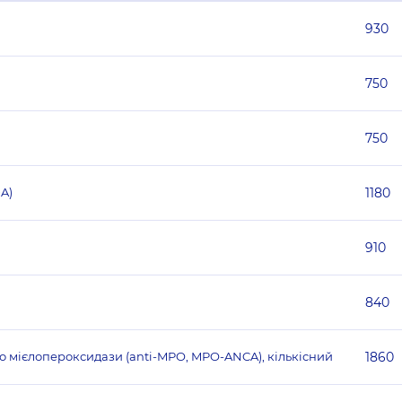
930
750
750
A)
1180
910
840
о мієлопероксидази (anti-MPO, MPO-ANCA), кількісний
1860