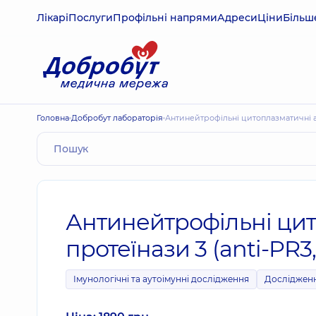
Лікарі
Послуги
Профільні напрями
Адреси
Ціни
Більш
Головна
Добробут лабораторія
Антинейтрофільні цитоплазматичні ан
Антинейтрофільні цит
протеїнази 3 (anti-PR3
Імунологічні та аутоімунні дослідження
Дослідженн