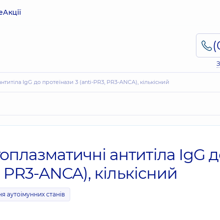
е
Акції
З
титіла IgG до протеїнази 3 (anti-PR3, PR3-ANCA), кількісний
оплазматичні антитіла IgG д
, PR3-ANCA), кількісний
я аутоімунних станів