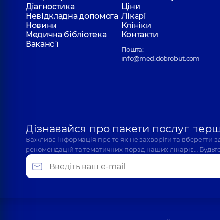
Діагностика
Ціни
Невідкладна допомога
Лікарі
Новини
Клініки
Медична бібліотека
Контакти
Вакансії
Пошта:
info@med.dobrobut.com
Дізнавайся про пакети послуг пер
Важлива інформація про те як не захворіти та вберегти 
рекомендацій та тематичних порад наших лікарів… Будьте