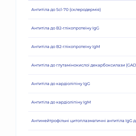
Антитіла до Scl-70 (склеродермія)
Антитіла до В2-глікопротеїну IgG
Антитіла до В2-глікопротеїну IgM
Антитіла до глутамінокислої декарбоксилази (GAD
Антитіла до кардіоліпіну IgG
Антитіла до кардіоліпіну IgM
Антинейтрофільні цитоплазматичні антитіла IgG д