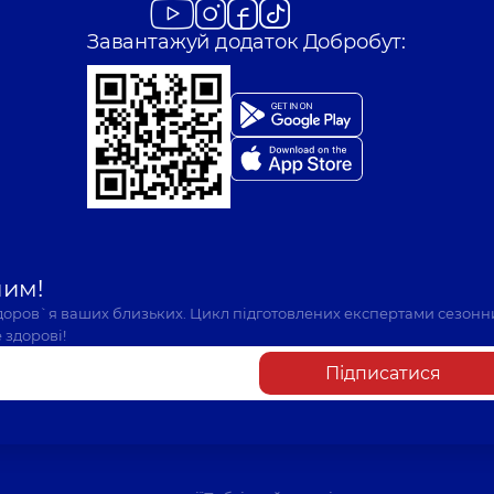
Завантажуй додаток Добробут:
шим!
здоров`я ваших близьких. Цикл підготовлених експертами сезонн
 здорові!
Підписатися