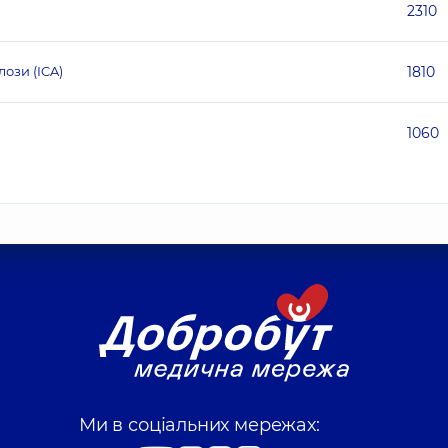
2310
ози (ICA)
1810
1060
Ми в соціальних мережах: