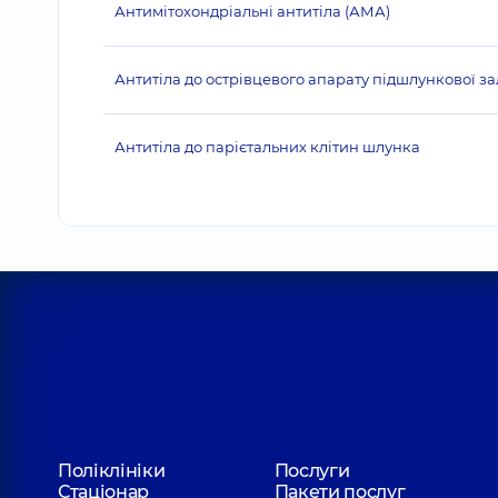
Антимітохондріальні антитіла (АМА)
Антитіла до острівцевого апарату підшлункової зал
Антитіла до парієтальних клітин шлунка
Поліклініки
Послуги
Стаціонар
Пакети послуг