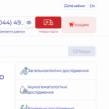
EN
Мій кабінет
(044) 495-2-888
КОШИК
амовити дзвінок
Невідкладна
Пошук
Загальноклінічні дослідження
о
Імуногематологічні
дослідження
Біохімічні дослідження