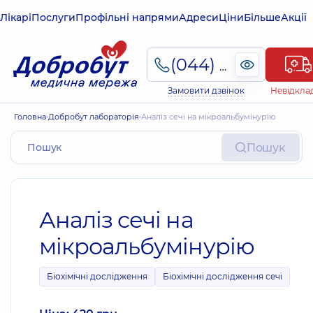
Лікарі
Послуги
Профільні напрями
Адреси
Ціни
Більше
Акції
(044) 495-2-888
Замовити дзвінок
Невідкла
Головна
Добробут лабораторія
Аналіз сечі на мікроальбумінурію
Пошук
Аналіз сечі на
мікроальбумінурію
Біохімічні дослідження
Біохімічні дослідження сечі