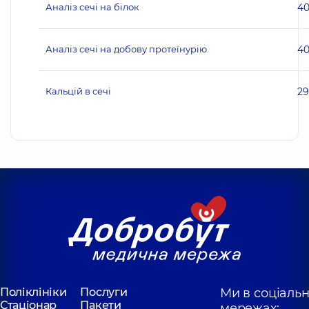
Аналіз сечі на білок
4
Аналіз сечі на добову протеїнурію
4
Кальцій в сечі
2
Поліклініки
Послуги
Ми в соціаль
Стаціонар
Пакети
мережах: