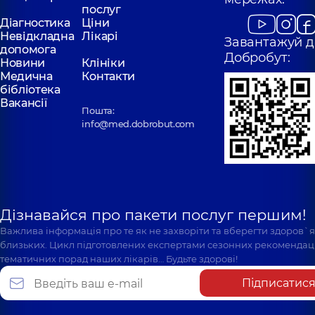
послуг
Діагностика
Ціни
Невідкладна
Лікарі
Завантажуй д
допомога
Добробут:
Новини
Клініки
Медична
Контакти
бібліотека
Вакансії
Пошта:
info@med.dobrobut.com
Дізнавайся про пакети послуг першим!
Важлива інформація про те як не захворіти та вберегти здоров`
близьких. Цикл підготовлених експертами сезонних рекомендаці
тематичних порад наших лікарів… Будьте здорові!
Підписатис