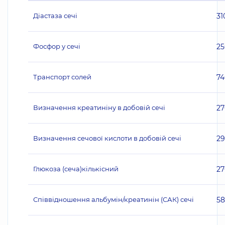
Діастаза сечі
31
Фосфор у сечі
25
Транспорт солей
74
Визначення креатиніну в добовій сечі
27
Визначення сечової кислоти в добовій сечі
2
Глюкоза (сеча)кількісний
27
Співвідношення альбумін/креатинін (САК) сечі
5