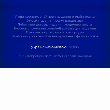
Угода користувача
Умови надання онлайн послуг
Умови надання послуг вакцинації
Публічний договір надання медичних послуг
Куточок споживача онлайн
Верифікація пацієнтів
Правила внутрішнього розпорядку
Політика приватності та використання файлів cookie
Українською мовою
English
ММ «Добробут» 2012 - 2026. Всі права захищені