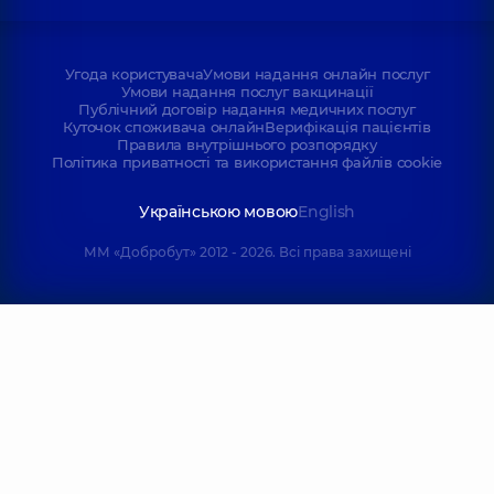
Угода користувача
Умови надання онлайн послуг
Умови надання послуг вакцинації
Публічний договір надання медичних послуг
Куточок споживача онлайн
Верифікація пацієнтів
Правила внутрішнього розпорядку
Політика приватності та використання файлів cookie
Українською мовою
English
ММ «Добробут» 2012 - 2026. Всі права захищені