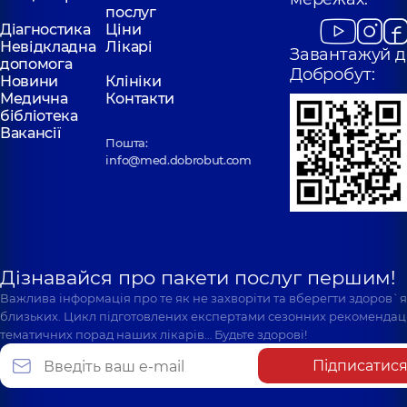
послуг
Діагностика
Ціни
Невідкладна
Лікарі
Завантажуй д
допомога
Добробут:
Новини
Клініки
Медична
Контакти
бібліотека
Вакансії
Пошта:
info@med.dobrobut.com
Дізнавайся про пакети послуг першим!
Важлива інформація про те як не захворіти та вберегти здоров`
близьких. Цикл підготовлених експертами сезонних рекомендаці
тематичних порад наших лікарів… Будьте здорові!
Підписатис