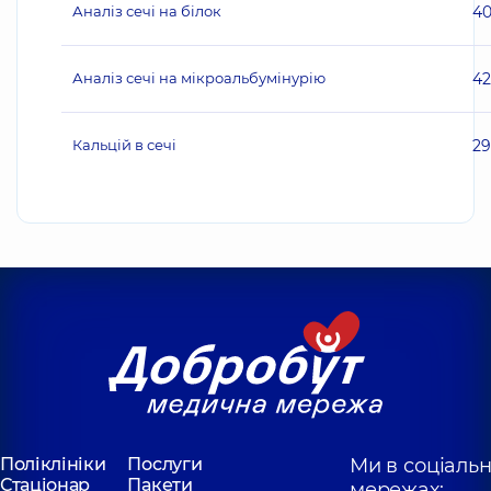
Аналіз сечі на білок
4
Аналіз сечі на мікроальбумінурію
4
Кальцій в сечі
2
Поліклініки
Послуги
Ми в соціаль
Стаціонар
Пакети
мережах: