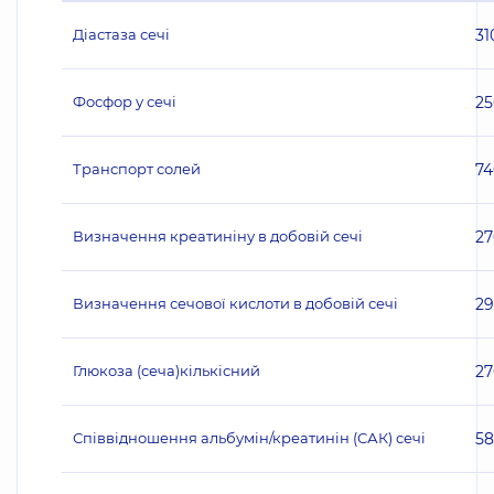
Діастаза сечі
31
Фосфор у сечі
25
Транспорт солей
74
Визначення креатиніну в добовій сечі
27
Визначення сечової кислоти в добовій сечі
2
Глюкоза (сеча)кількісний
27
Співвідношення альбумін/креатинін (САК) сечі
5