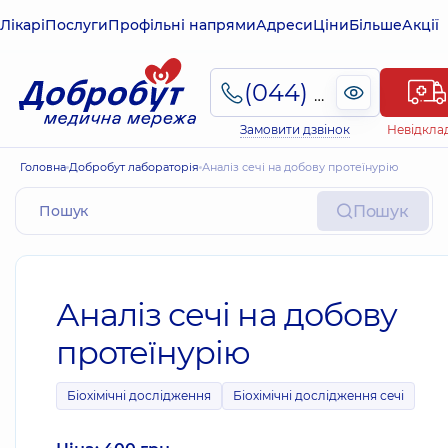
Лікарі
Послуги
Профільні напрями
Адреси
Ціни
Більше
Акції
(044) 495-2-888
Замовити дзвінок
Невідкла
Головна
Добробут лабораторія
Аналіз сечі на добову протеїнурію
Пошук
Аналіз сечі на добову
протеїнурію
Біохімічні дослідження
Біохімічні дослідження сечі