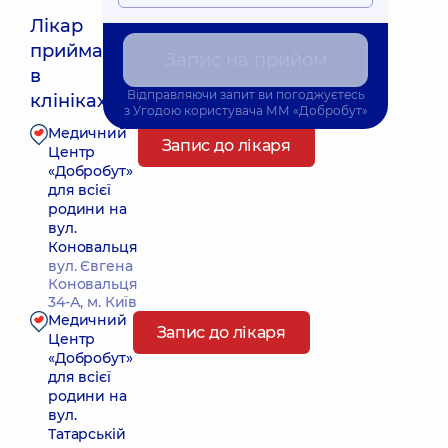
Лікар
приймає
Запис на прийом
Найближчий час прийому: Сьогодні о 16:00
в
Відправляючи запит ви погоджуєтесь
клініках:
з
Угодою користувача
ММ «Добробут»
Медичний
Запис до лікаря
Центр
«Добробут»
для всієї
родини на
вул.
Коновальця
вул. Євгена
Коновальця
34-А, м. Київ
Медичний
Запис до лікаря
Центр
«Добробут»
для всієї
родини на
вул.
Татарській