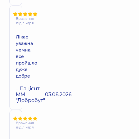
Враження
від лікаря
Лікар
уважна
чемна,
все
пройшло
дуже
добре
– Пацієнт
ММ
03.08.2026
"Добробут"
Враження
від лікаря