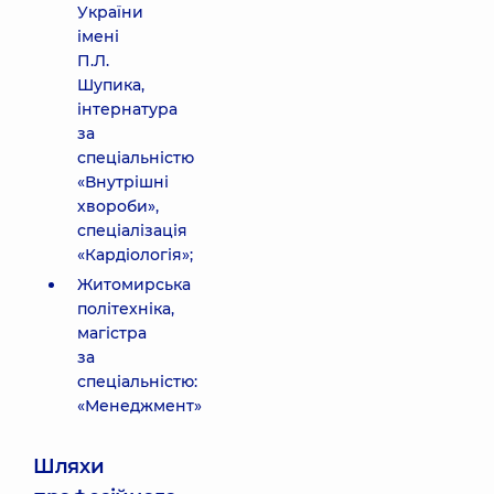
України
імені
П.Л.
Шупика,
інтернатура
за
спеціальністю
«Внутрішні
хвороби»,
спеціалізація
«Кардіологія»;
Житомирська
політехніка,
магістра
за
спеціальністю:
«Менеджмент»
Шляхи