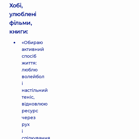
Хобі,
улюблені
фільми,
книги:
«Обираю
активний
спосіб
життя:
люблю
волейбол
і
настільний
теніс,
відновлюю
ресурс
через
рух
і
спілкування.