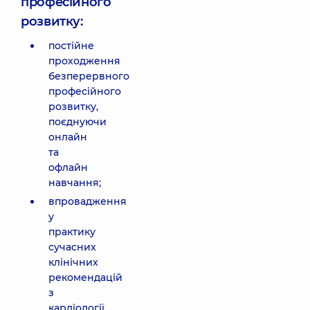
професійного
розвитку:
постійне
проходження
безперервного
професійного
розвитку,
поєднуючи
онлайн
та
офлайн
навчання;
впровадження
у
практику
сучасних
клінічних
рекомендацій
з
кардіології