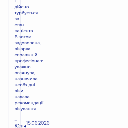
і
дійсно
турбується
за
стан
пацієнта
Візитом
задоволена,
лікарка
справжній
професіонал:
уважно
оглянула,
назначила
необхідні
ліки,
надала
рекомендації
лікування.
–
15.06.2026
Юлія