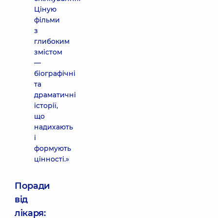
Ціную
фільми
з
глибоким
змістом
—
біографічні
та
драматичні
історії,
що
надихають
і
формують
цінності.»
Поради
від
лікаря: