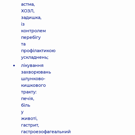
астма,
ХОЗЛ,
задишка,
із
контролем
перебігу
та
профілактикою
ускладнень;
лікування
захворювань
шлунково-
кишкового
тракту:
печія,
біль
у
животі,
гастрит,
гастроезофагеальний