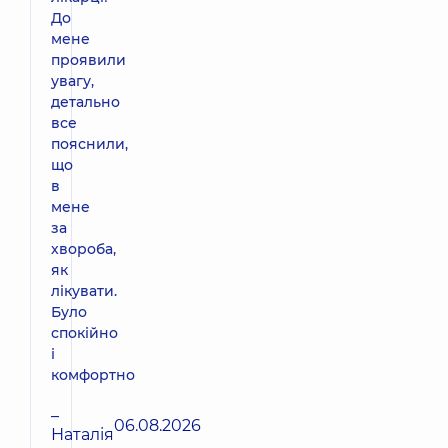
До
мене
проявили
увагу,
детально
все
пояснили,
що
в
мене
за
хвороба,
як
лікувати.
Було
спокійно
і
комфортно
–
06.08.2026
Наталія