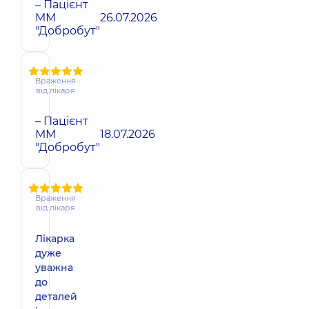
– Пацієнт
ММ
26.07.2026
"Добробут"
Враження
від лікаря
– Пацієнт
ММ
18.07.2026
"Добробут"
Враження
від лікаря
Лікарка
дуже
уважна
до
деталей