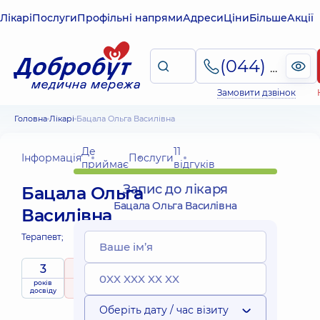
Лікарі
Послуги
Профільні напрями
Адреси
Ціни
Більше
Акції
(044) 495-2-888
Замовити дзвінок
Головна
Лікарі
Бацала Ольга Василівна
Де
11
Інформація
Послуги
приймає
відгуків
Запис до лікаря
Бацала Ольга
Бацала Ольга Василівна
Василівна
Терапевт;
3
5
/ 5
років
рейтинг
на підставі
досвіду
11 відгуків
Оберіть дату / час візиту