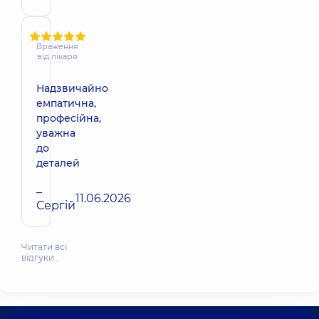
Враження
від лікаря
Надзвичайно
емпатична,
професійна,
уважна
до
деталей
–
11.06.2026
Сергій
Читати всі
відгуки…