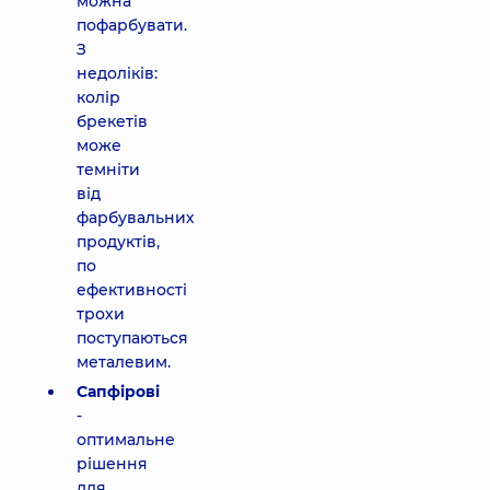
можна
пофарбувати.
З
недоліків:
колір
брекетів
може
темніти
від
фарбувальних
продуктів,
по
ефективності
трохи
поступаються
металевим.
Сапфірові
-
оптимальне
рішення
для