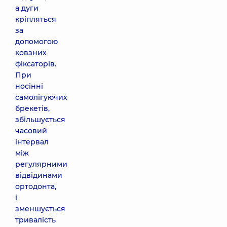
а дуги
кріпляться
за
допомогою
ковзних
фіксаторів.
При
носінні
самолігуючих
брекетів,
збільшується
часовий
інтервал
між
регулярними
відвідинами
ортодонта,
і
зменшується
тривалість