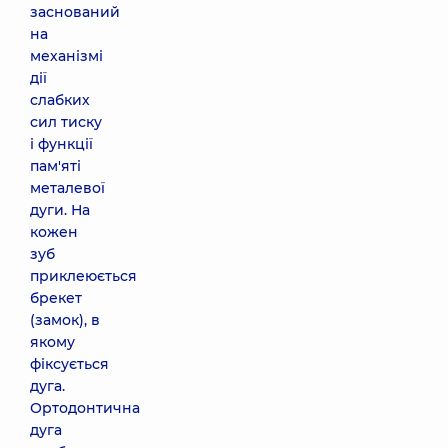
заснований
на
механізмі
дії
слабких
сил тиску
і функції
пам'яті
металевої
дуги. На
кожен
зуб
приклеюється
брекет
(замок), в
якому
фіксується
дуга.
Ортодонтична
дуга