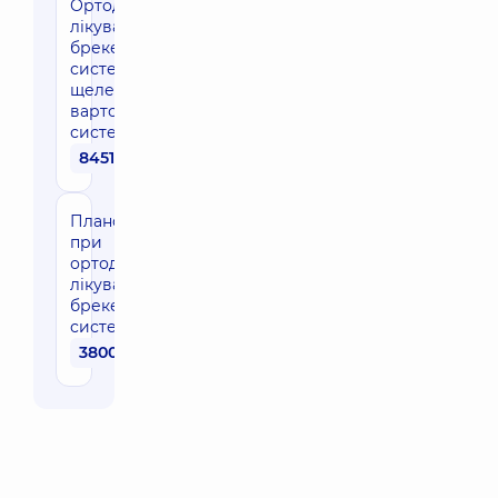
Ортодонтичне
лікування
брекет-
системою (дві
щелепи, без
вартості
системи)
84510 грн
Плановий візит
при
ортодонтичному
лікуванні
брекет-
системою
3800 грн