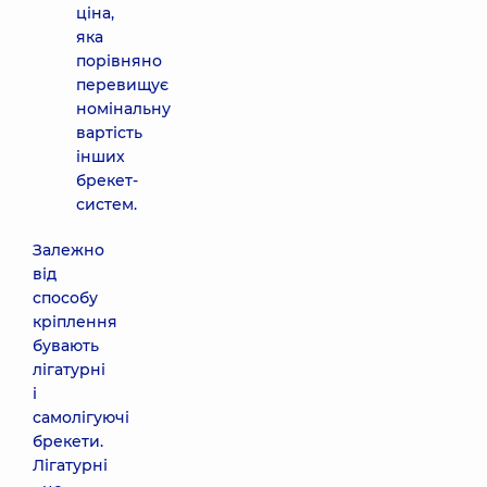
ціна,
яка
порівняно
перевищує
номінальну
вартість
інших
брекет-
систем.
Залежно
від
способу
кріплення
бувають
лігатурні
і
самолігуючі
брекети.
Лігатурні