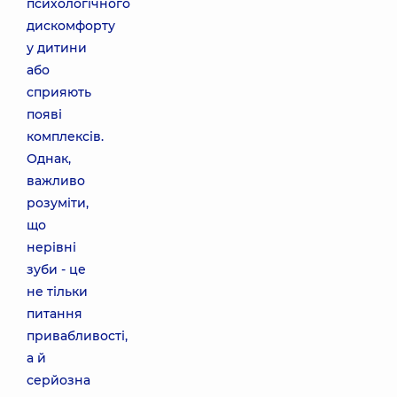
психологічного
дискомфорту
у дитини
або
сприяють
появі
комплексів.
Однак,
важливо
розуміти,
що
нерівні
зуби - це
не тільки
питання
привабливості,
а й
серйозна