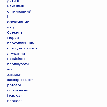
дитині
найбільш
оптимальний
і
ефективний
вид
брекетів.
Перед
проходженням
ортодонтичного
лікування
необхідно
пролікувати
всі
запальні
захворювання
ротової
порожнини
і каріозні
процеси.