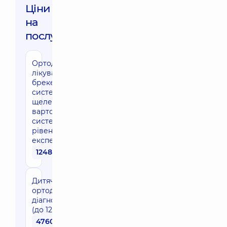
Ціни
на
послуги:
Ортодонтичне
лікування
брекет-
системою (дві
щелепи, без
вартості
системи),
рівень
експерт
124860 грн
Дитяча
ортодонтична
діагностика
(до 12 років)
4760 грн