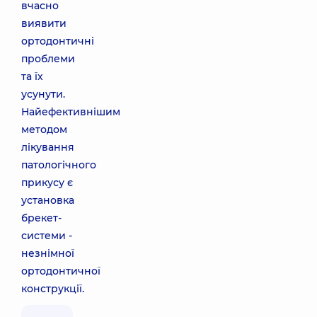
вчасно
виявити
ортодонтичні
проблеми
та їх
усунути.
Найефективнішим
методом
лікування
патологічного
прикусу є
установка
брекет-
системи -
незнімної
ортодонтичної
конструкції.