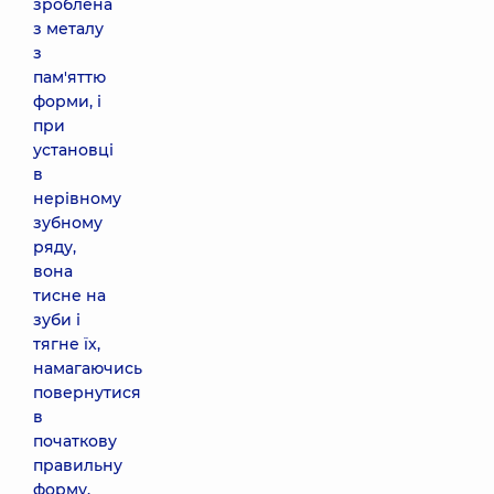
зроблена
з металу
з
пам'яттю
форми, і
при
установці
в
нерівному
зубному
ряду,
вона
тисне на
зуби і
тягне їх,
намагаючись
повернутися
в
початкову
правильну
форму.