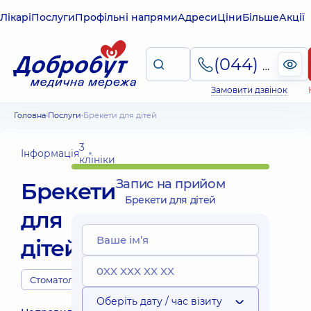
Лікарі
Послуги
Профільні напрями
Адреси
Ціни
Більше
Акції
(044) 495-2-888
Замовити дзвінок
Головна
Послуги
Брекети для дітей
3
Інформація
клініки
Запис на прийом
Брекети
Брекети для дітей
для
дітей
Стоматологи
Оберіть дату / час візиту