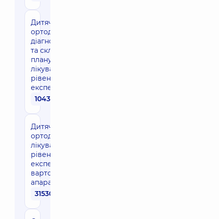
Дитяча
ортодонтична
діагностика
та складання
плану
лікування,
рівень
експерт
10430 грн
Дитяче
ортодонтичне
лікування,
рівень
експерт (без
вартості
апаратів)
31530 грн