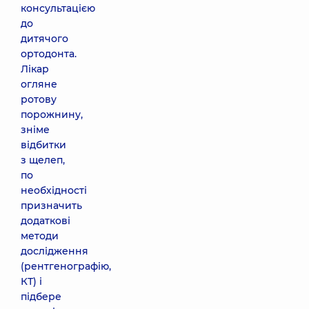
консультацією
до
дитячого
ортодонта.
Лікар
огляне
ротову
порожнину,
зніме
відбитки
з щелеп,
по
необхідності
призначить
додаткові
методи
дослідження
(рентгенографію,
КТ) і
підбере