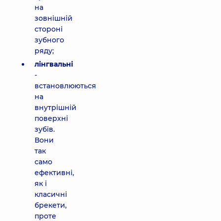
на
зовнішній
стороні
зубного
ряду;
лінгвальні
-
встановлюються
на
внутрішній
поверхні
зубів.
Вони
так
само
ефективні,
як і
класичні
брекети,
проте