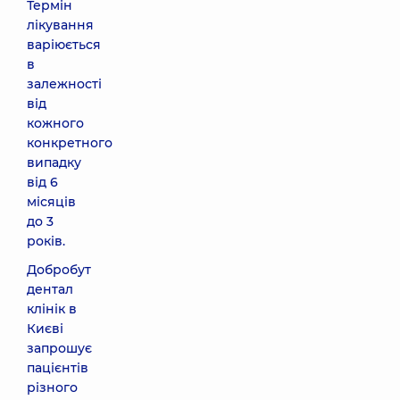
Термін
лікування
варіюється
в
залежності
від
кожного
конкретного
випадку
від 6
місяців
до 3
років.
Добробут
дентал
клінік в
Києві
запрошує
пацієнтів
різного