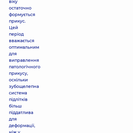
віку
остаточно
формується
прикус.
Цей
період
вважається
оптимальним
для
виправлення
патологічного
прикусу,
оскільки
зубощелепна
система
підлітків
більш
піддатлива
для
деформації,
ніж у