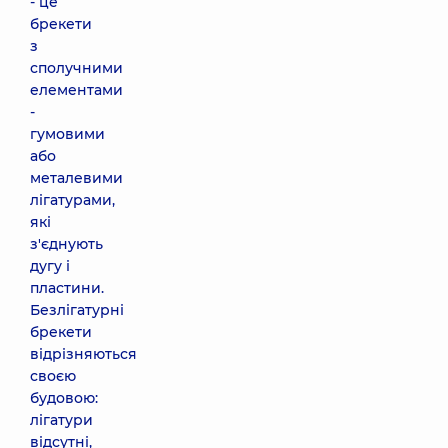
- це
брекети
з
сполучними
елементами
-
гумовими
або
металевими
лігатурами,
які
з'єднують
дугу і
пластини.
Безлігатурні
брекети
відрізняються
своєю
будовою:
лігатури
відсутні,