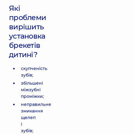
Які
проблеми
вирішить
установка
брекетів
дитині?
скупченість
зубів;
збільшені
міжзубні
проміжки;
неправильне
змикання
щелеп
і
зубів;