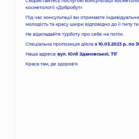
Скористайтесь послугою консультації косметоло
косметології «Добробут»
Під час консультації ви отримаєте індивідуальн
молодість та красу шкіри відповідно до її типу та
Не відкладайте турботу про себе на потім.
Спеціальна пропозиція діяла
з 10.03.2023 р. по 
Наша адреса:
вул. Юлії Здановської, 71Г
Краса там, де здоров'я