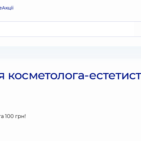
е
Акції
ія косметолога-естетис