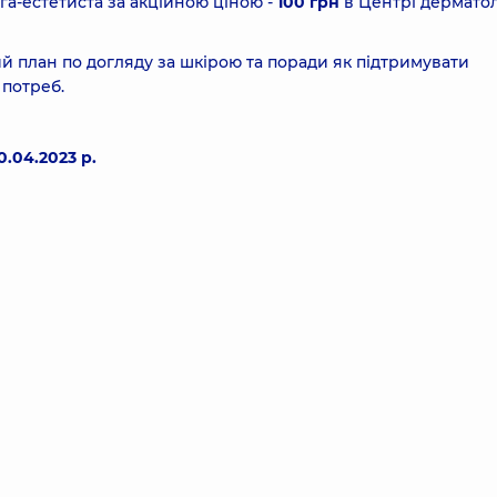
га-естетиста за акційною ціною -
100 грн
в Центрі дерматоло
ий план по догляду за шкірою та поради як підтримувати
 потреб.
30.04.2023 р.