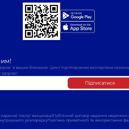
шим!
здоров`я ваших близьких. Цикл підготовлених експертами сезонн
 здорові!
Підписатися
надання послуг вакцинації
Публічний договір надання медичних 
нутрішнього розпорядку
Політика приватності та використання фа