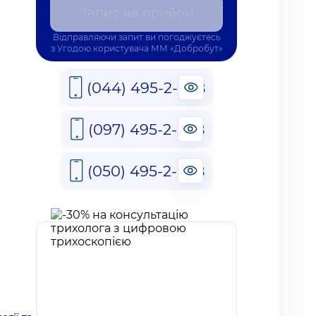
Запис на прийом
Відправляючи запит ви погоджуєтесь
з
Угодою користувача
ММ «Добробут»
(044) 495-2-888
(097) 495-2-888
(050) 495-2-888