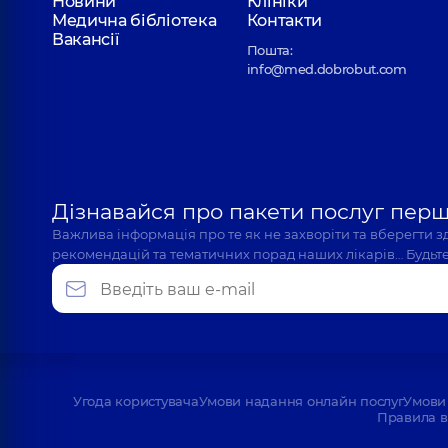
Новини
Клініки
Медична бібліотека
Контакти
Вакансії
Пошта:
info@med.dobrobut.com
Дізнавайся про пакети послуг пер
Важлива інформація про те як не захворіти та вберегти 
рекомендацій та тематичних порад наших лікарів… Будьте
Угода користувача
Умови надання онлайн послуг
Умови 
Правила в