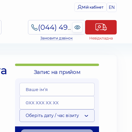
EN
Мій кабінет
(044) 495-2-888
Замовити дзвінок
Невідкладна
та
Запис на прийом
Оберіть дату / час візиту