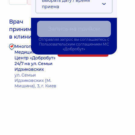
Выбрать дату / время
10 отзывов
приема
Врач
Запись на прийом
принимает
Ближайшее время приема: Завтра о 17:15
в клинике
Отправляя запрос вы соглашаетесь с
Пользовательским соглашением
МС
Многопрофильный
«Добробут»
Запись к врачу
Медицинский
Центр «Добробут»
24/7 на ул. Семьи
Идзиковских
ул. Семьи
Идзиковских (М.
Мишина), 3, г. Киев