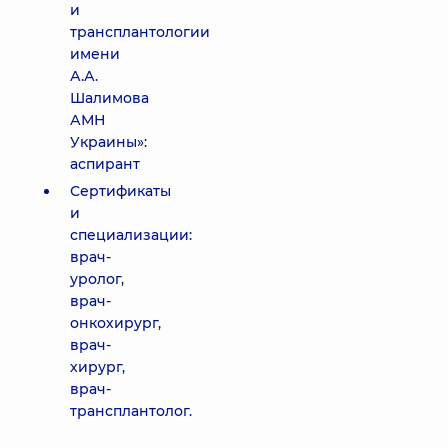
и
трансплантологии
имени
А.А.
Шалимова
АМН
Украины»:
аспирант
Сертификаты
и
специализации:
врач-
уролог,
врач-
онкохирург,
врач-
хирург,
врач-
трансплантолог.