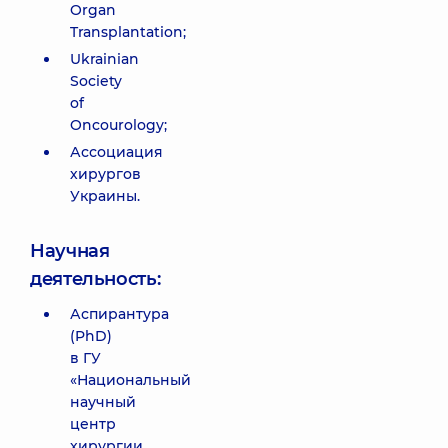
Organ
Transplantation;
Ukrainian
Society
of
Oncourology;
Ассоциация
хирургов
Украины.
Научная
деятельность:
Аспирантура
(PhD)
в ГУ
«Национальный
научный
центр
хирургии