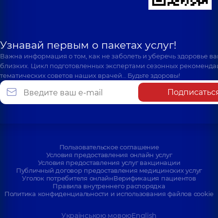
Узнавай первым о пакетах услуг!
Важна информация о том, как не заболеть и уберечь здоровье в
близких. Цикл подготовленных экспертами сезонных рекоменда
тематических советов наших врачей… Будьте здоровы!
Подписатьс
Пользовательское соглашение
Условия предоставления онлайн услуг
Условия предоставления услуг вакцинации
Публичный договор предоставления медицинских услуг
Уголок потребителя онлайн
Верификация пациентов
Правила внутреннего распорядка
Политика конфиденциальности и использования файлов cookie
Українською мовою
English