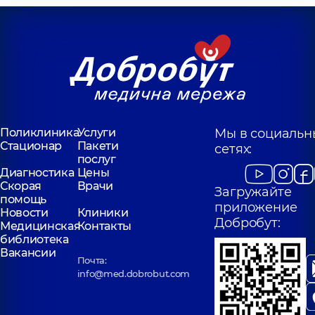
Поликлиника
Услуги
Мы в социальн
Стационар
Пакети
сетях:
послуг
Диагностика
Цены
Скорая
Врачи
Загружайте
помощь
приложение
Новости
Клиники
Добробут:
Медицинская
Контакты
библиотека
Вакансии
Почта:
info@med.dobrobut.com