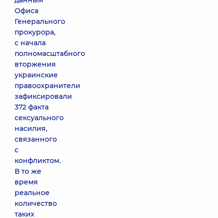
данным
Офиса
Генерального
прокурора,
с начала
полномасштабного
вторжения
украинские
правоохранители
зафиксировали
372 факта
сексуального
насилия,
связанного
с
конфликтом.
В то же
время
реальное
количество
таких