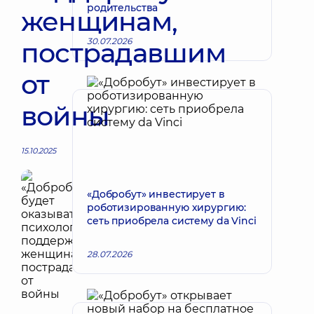
родительства
женщинам,
30.07.2026
пострадавшим
от
войны
15.10.2025
«Добробут» инвестирует в
роботизированную хирургию:
сеть приобрела систему da Vinci
28.07.2026