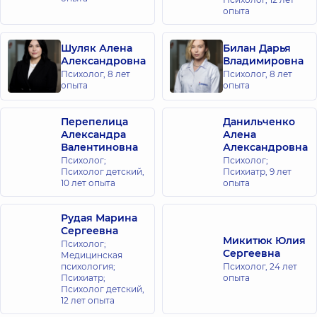
опыта
Шуляк Алена
Билан Дарья
Александровна
Владимировна
Психолог,
8 лет
Психолог,
8 лет
опыта
опыта
Перепелица
Данильченко
Александра
Алена
Валентиновна
Александровна
Психолог;
Психолог;
Психолог детский,
Психиатр,
9 лет
10 лет опыта
опыта
Рудая Марина
Сергеевна
Микитюк Юлия
Психолог;
Сергеевна
Медицинская
психология;
Психолог,
24 лет
Психиатр;
опыта
Психолог детский,
12 лет опыта