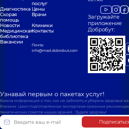
послуг
Диагностика
Цены
Скорая
Врачи
Загружайте
помощь
приложение
Новости
Клиники
Добробут:
Медицинская
Контакты
библиотека
Вакансии
Почта:
info@med.dobrobut.com
Узнавай первым о пакетах услуг!
Важна информация о том, как не заболеть и уберечь здоровье в
близких. Цикл подготовленных экспертами сезонных рекоменда
тематических советов наших врачей… Будьте здоровы!
Подписатьс