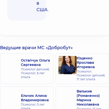
в
США
.
Ведущие врачи МС «Добробут»
Ющенко
Остапчук Ольга
Ярослава
Сергеевна
Игоревна
Психолог детский;
Психолог;
Психолог,
6 лет
Психолог детский,
опыта
17 лет опыта
Валькив
Ельчик Алина
(Романенко)
Владимировна
Марина
Николаевна
Психолог,
5 лет
опыта
Психолог,
12 лет