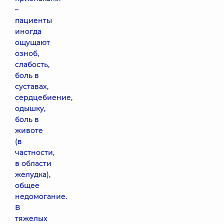
–
пациенты
иногда
ощущают
озноб,
слабость,
боль в
суставах,
сердцебиение,
одышку,
боль в
животе
(в
частности,
в области
желудка),
общее
недомогание.
В
тяжелых