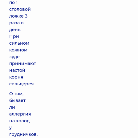
по 1
столовой
ложке 3
раза в
день.
При
сильном
кожном
зуде
принимают
настой
корня
сельдерея.
О том,
бывает
ли
аллергия
на холод
у
грудничков,