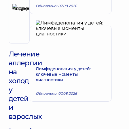
Рецензент
Обновлено: 07.08.2026
Басацкий
Запись к врачу
Андрей
Владимирович
Хирург
эндоваскулярный
Лечение
аллергии
Лимфаденопатия у детей:
на
ключевые моменты
холод
диагностики
у
Обновлено: 07.08.2026
детей
и
взрослых