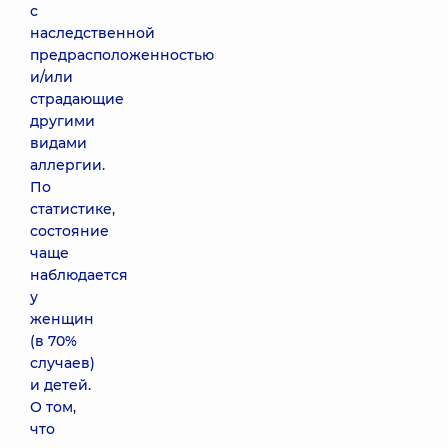
с
наследственной
предрасположенностью
и/или
страдающие
другими
видами
аллергии.
По
статистике,
состояние
чаще
наблюдается
у
женщин
(в 70%
случаев)
и детей.
О том,
что