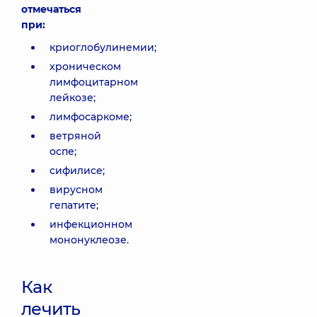
отмечаться
при:
криоглобулинемии;
хроническом
лимфоцитарном
лейкозе;
лимфосаркоме;
ветряной
оспе;
сифилисе;
вирусном
гепатите;
инфекционном
мононуклеозе.
Как
лечить