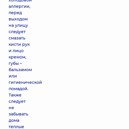
холодовой
аллергии,
перед
выходом
на улицу
следует
смазать
кисти рук
и лицо
кремом,
губы –
бальзамом
или
гигиенической
помадой.
Также
следует
не
забывать
дома
теплые