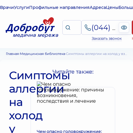
Врачи
Услуги
Профильные направления
Адреса
Цены
Больш
(044) 495-2-888
Заказать звонок
Главная
Медицинская библиотека
Симптомы аллергии на холод у взрослых: ринит, слезотечение, крапивница
Симптомы
Читайте также:
аллергии
на
холод
у
Чем опасно головокружение: