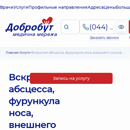
Врачи
Услуги
Профильные направления
Адреса
Цены
Больш
(044) 495-2-888
Заказать звонок
Главная
Услуги
Вскрытие абсцесса, фурункула носа, внешнего слухового прохода 1 категории сложности
Вскрытие
Запись на услугу
абсцесса,
фурункула
носа,
внешнего