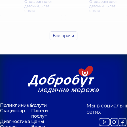
Отоларинголог
Отоларинголог
детский,
5 лет
детский,
16 лет
опыта
опыта
Боровик
Гавриленко
Сергей
Юрий
Владимирович
Владимирович
Все врачи
Отоларинголог;
Отоларинголог
Отоларинголог
детский;
детский,
6 лет
Отоларинголог,
33
опыта
лет опыта
Гримайло
Елизаров
Богдан
Вадим
Петрович
Валентинович
Отоларинголог;
Хирург; Хирург
Отоларинголог
проктолог,
31 лет
детский,
7 лет
опыта
опыта
Поликлиника
Услуги
Мы в социальн
Стационар
Пакети
Згортюк
Клячковский
сетях:
Антонина
послуг
Дмитрий
Руслановна
Николаевич
Диагностика
Цены
Скорая
Отоларинголог
Врачи
Отоларинголог;