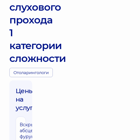
слухового
прохода
1
категории
сложности
Отоларингологи
Цены
на
услуги:
Вскрытие
абсцесса,
фурункула