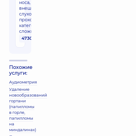
носа,
внешнего
слухового
прохода 1
категории
сложности
4730 грн
Похожие
услуги:
Аудиометрия
Удаление
новообразований
гортани
(папилломы
в горле,
папилломы
на
миндалинах)