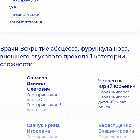
Полипотомия
уха
Гайморотомия
Тонзиллотомия
Врачи Вскрытие абсцесса, фурункула носа,
внешнего слухового прохода 1 категории
сложности:
Очкалов
Черленюк
Даниил
Юрий Юрьевич
Олегович
Отоларинголог;
Отоларинголог
Отоларинголог
детский;
детский,
7 лет
Отоларинголог,
5
опыта
лет опыта
Савчук Ярина
Берест Денис
Игоревна
Владимирович
Отоларинголог;
Отоларинголог;