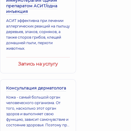
иммунотерапия одним
Наталия
Валерьевна
препаратом АСИТ/одна
Анатольевна
Дерматовенеролог;
инъекция
Дерматовенеролог
Дерматовенеролог
детский;
детский;
АСИТ эффективна при лечении
Дерматолог-
Аллерголог
хирург;
детский;
аллергических реакций на пыльцу
Косметолог;
Дерматовенеролог;
деревьев, злаков, сорняков, а
Трихолог,
8 лет
Трихолог,
27 лет
также споров грибов, клещей
опыта
опыта
домашней пыли, перхоти
животных.
Малаховская
Купцова
Юлия
Татьяна
Запись на услугу
Романовна
Петровна
Дерматовенеролог;
Дерматовенеролог
Дерматовенеролог
детский;
детский;
Дерматовенеролог,
Дерматолог-
23 лет опыта
Консультация дерматолога
хирург,
7 лет опыта
Кожа - самый большой орган
человеческого организма. От
Елова Нина
Деева Елена
того, насколько этот орган
Витальевна
Александровна
здоров и выполняет свою
Дерматовенеролог
Дерматовенеролог
детский;
детский;
функцию, зависит самочувствие и
Дерматовенеролог,
Дерматовенеролог,
состояние здоровья. Поэтому при
16 лет опыта
22 лет опыта
любых симптомах, указывающих