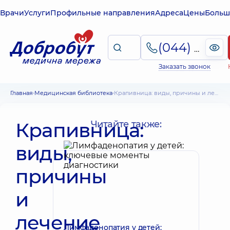
Врачи
Услуги
Профильные направления
Адреса
Цены
Больш
(044) 495-2-888
Заказать звонок
Главная
Медицинская библиотека
Крапивница: виды, причины и лечение
Крапивница:
Читайте также:
виды,
причины
и
лечение
Лимфаденопатия у детей: