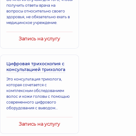
получить ответы врача на
вопросы относительно своего
здоровья, не обязательно ехать в
медицинское учреждение.
Запись на услугу
Цифровая трихоскопия с
консультацией трихолога
Это консультация трихолога,
которая сочетается с
комплексным обследованием
волос и кожи головы с помощью
современного цифрового
оборудования с выводом
изображения на экран. Во время
исследования пациент может в
Запись на услугу
режиме реального времени
наблюдать за процессом и видеть