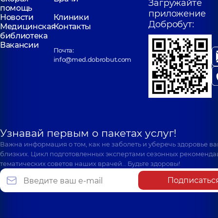
Загружайте
помощь
приложение
Новости
Клиники
Добробут:
Медицинская
Контакты
библиотека
Вакансии
Почта:
info@med.dobrobut.com
Узнавай первым о пакетах услуг!
Важна информация о том, как не заболеть и уберечь здоровье в
близких. Цикл подготовленных экспертами сезонных рекоменда
тематических советов наших врачей… Будьте здоровы!
Подписатьс