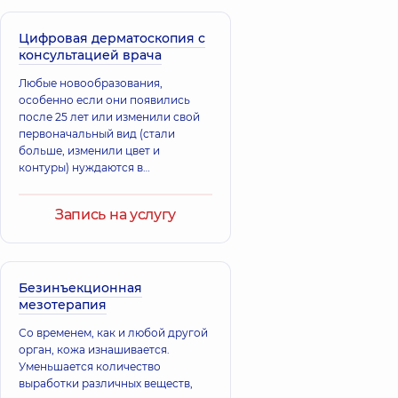
состояние волос, волосяных
фолликулов и кожи головы.
Обследование позволяет оценить
Цифровая дерматоскопия с
состояние волос и кожи головы,
консультацией врача
определить возможные причины
Любые новообразования,
выпадения волос, выявить
особенно если они появились
заболевания кожи головы и
после 25 лет или изменили свой
подобрать лечение и уход.
первоначальный вид (стали
больше, изменили цвет и
контуры) нуждаются в
тщательном изучении врача
дерматолога.
Запись на услугу
Безинъекционная
мезотерапия
Со временем, как и любой другой
орган, кожа изнашивается.
Уменьшается количество
выработки различных веществ,