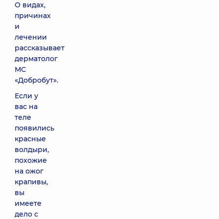
О видах,
причинах
и
лечении
рассказывает
дерматолог
МС
«Добробут».
Если у
вас на
теле
появились
красные
волдыри,
похожие
на ожог
крапивы,
вы
имеете
дело с