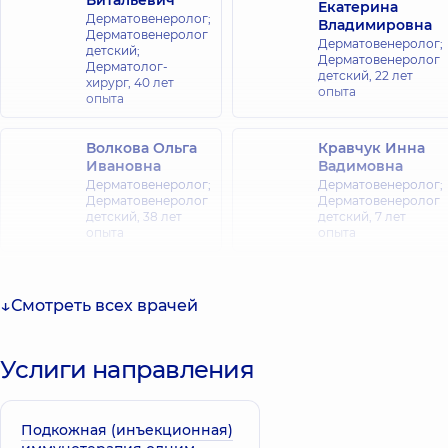
Витальевич
Екатерина
Дерматовенеролог;
Владимировна
Дерматовенеролог
Дерматовенеролог;
детский;
Дерматовенеролог
Дерматолог-
детский,
22 лет
хирург,
40 лет
опыта
опыта
Волкова Ольга
Кравчук Инна
Ивановна
Вадимовна
Дерматовенеролог;
Дерматовенеролог;
Дерматовенеролог
Дерматовенеролог
детский,
38 лет
детский,
7 лет
опыта
опыта
Мацидонская
Юсеф Мария
Ирина
Смотреть всех врачей
Александровна
Валериевна
Дерматовенеролог;
Дерматовенеролог;
Косметолог,
5 лет
Дерматовенеролог
Услиги направления
опыта
детский; Трихолог,
27 лет опыта
Подкожная (инъекционная)
Осовалюк
Прилипко Анна