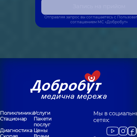
Запись на прийом
Отправляя запрос вы соглашаетесь с
Пользова
соглашением
МС «Добробут»
Поликлиника
Услуги
Мы в социальн
Стационар
Пакети
сетях:
послуг
Диагностика
Цены
Скорая
Врачи