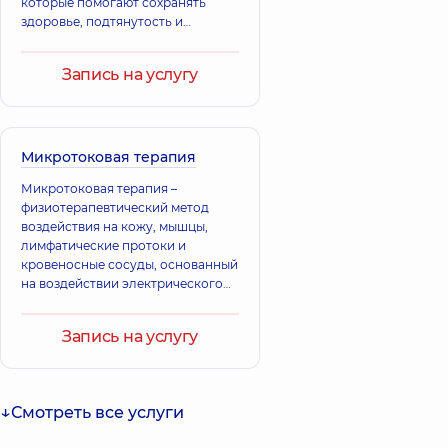
которые помогают сохранять
здоровье, подтянутость и
молодость кожи, появляются
морщины, гиперпигментация,
Запись на услугу
дряблость.
Микротоковая терапия
Микротоковая терапия –
физиотерапевтический метод
воздействия на кожу, мышцы,
лимфатические протоки и
кровеносные сосуды, основанный
на воздействии электрического
тока сверхнизкой силы и
амплитуды.
Запись на услугу
Смотреть все услуги