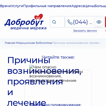
Врачи
Услуги
Профильные направления
Адреса
Цены
Больш
(044) 495-2-888
Заказать звонок
Главная
Медицинская библиотека
Причины возникновения, проявления и лечение птоза верхнего века
Причины
Читайте также:
возникновения,
проявления
и
лечение
Чем опасно головокружение: