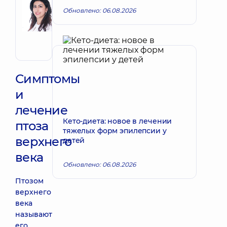
Запись к врачу
Обновлено: 06.08.2026
Варсик
Ашотовна
Пластический
хирург;
Хирург
Симптомы
и
лечение
Кето-диета: новое в лечении
птоза
тяжелых форм эпилепсии у
верхнего
детей
века
Обновлено: 06.08.2026
Птозом
верхнего
века
называют
его