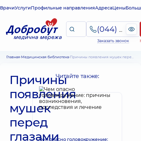
Врачи
Услуги
Профильные направления
Адреса
Цены
Больш
(044) 495-2-888
Заказать звонок
Главная
Медицинская библиотека
Причины появления мушек перед глазами
Причины
Читайте также:
появления
мушек
перед
глазами
Чем опасно головокружение: