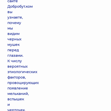
сайте
Добробут.ком
вы
узнаете,
почему
мы
видим
черных
мушек
перед
глазами.
К числу
вероятных
этиологических
факторов,
провоцирующих
появление
мельканий,
вспышек
и
черточек,