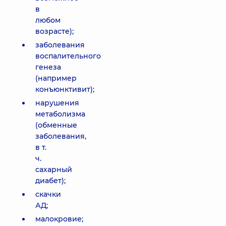
в
любом
возрасте);
заболевания
воспалительного
генеза
(например
конъюнктивит);
нарушения
метаболизма
(обменные
заболевания,
в т.
ч.
сахарный
диабет);
скачки
АД;
малокровие;