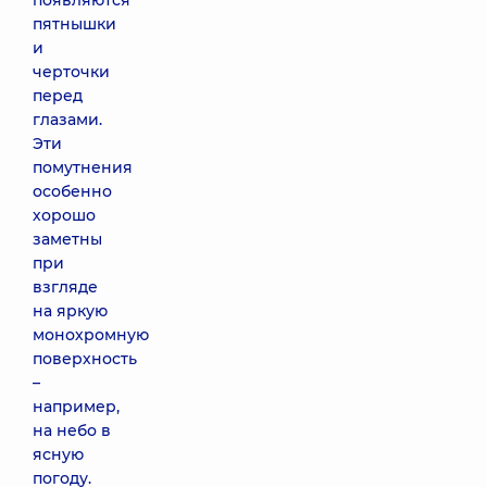
появляются
пятнышки
и
черточки
перед
глазами.
Эти
помутнения
особенно
хорошо
заметны
при
взгляде
на яркую
монохромную
поверхность
–
например,
на небо в
ясную
погоду.