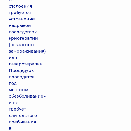
отслоения
требуется
устранение
надрывом
посредством
криотерапии
(локального
замораживания)
или
лазеротерапии.
Процедуры
проводятся
под
местным
обезболиванием
и не
требует
длительного
пребывания
в