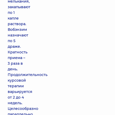
мелькания,
закапывают
по 1
капле
раствора.
Вобэнзим
назначают
по 5
драже.
Кратность
приема –
3 раза в
день.
Продолжительность
курсовой
терапии
варьируется
от 2 до 4
недель.
Целесообразно
параллельно