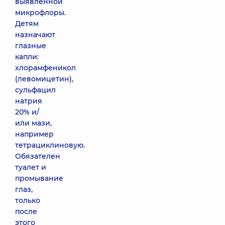
выявленной
микрофлоры.
Детям
назначают
глазные
капли:
хлорамфеникол
(левомицетин),
сульфацил
натрия
20% и/
или мази,
например
тетрациклиновую.
Обязателен
туалет и
промывание
глаз,
только
после
этого