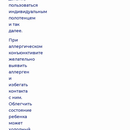
пользоваться
индивидуальным
полотенцем
и так
далее.
При
аллергическом
конъюнктивите
желательно
выявить
аллерген
и
избегать
контакта
с ним.
Облегчить
состояние
ребенка
может
холодный