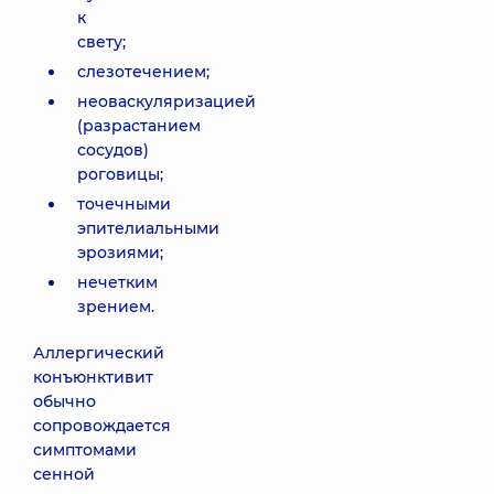
к
свету;
слезотечением;
неоваскуляризацией
(разрастанием
сосудов)
роговицы;
точечными
эпителиальными
эрозиями;
нечетким
зрением.
Аллергический
конъюнктивит
обычно
сопровождается
симптомами
сенной