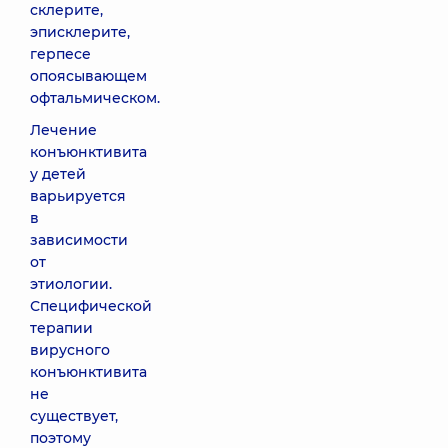
склерите,
эписклерите,
герпесе
опоясывающем
офтальмическом.
Лечение
конъюнктивита
у детей
варьируется
в
зависимости
от
этиологии.
Специфической
терапии
вирусного
конъюнктивита
не
существует,
поэтому