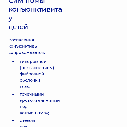
Симптомы
конъюнктивита
у
детей
Воспаления
конъюнктивы
сопровождается:
гиперемией
(покраснением)
фиброзной
оболочки
глаз;
точечными
кровоизлияниями
под
конъюнктиву;
отеком
век;