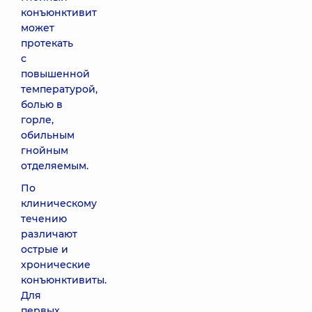
конъюнктивит
может
протекать
с
повышенной
температурой,
болью в
горле,
обильным
гнойным
отделяемым.
По
клиническому
течению
различают
острые и
хронические
конъюнктивиты.
Для
первых