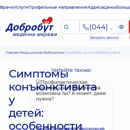
Врачи
Услуги
Профильные направления
Адреса
Цены
Больш
(044) 495-2-888
Заказать звонок
Главная
Медицинская библиотека
Симптомы конъюнктивита у детей: особенности клиники различных видов
Симптомы
Читайте также:
конъюнктивита
у
детей:
особенности
Профилактическая вакцинация