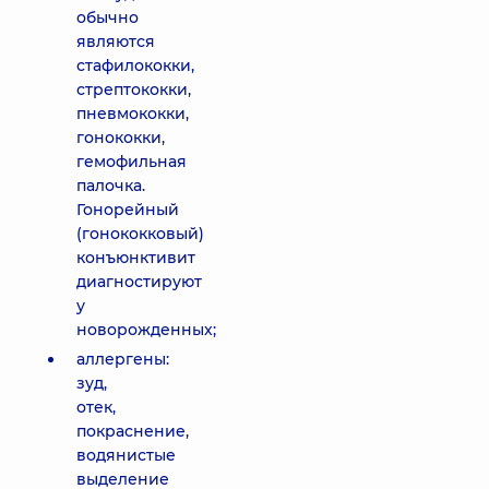
обычно
являются
стафилококки,
стрептококки,
пневмококки,
гонококки,
гемофильная
палочка.
Гонорейный
(гонококковый)
конъюнктивит
диагностируют
у
новорожденных;
аллергены:
зуд,
отек,
покраснение,
водянистые
выделение