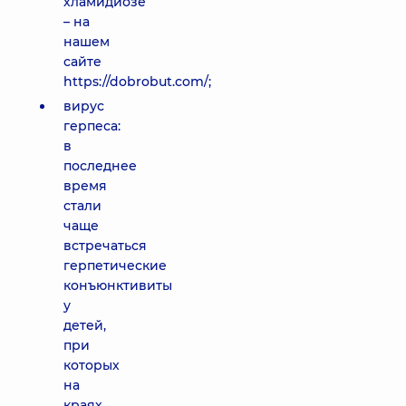
хламидиозе
– на
нашем
сайте
https://dobrobut.com/;
вирус
герпеса:
в
последнее
время
стали
чаще
встречаться
герпетические
конъюнктивиты
у
детей,
при
которых
на
краях