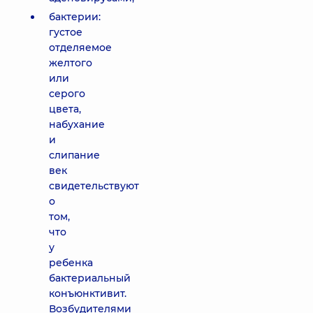
бактерии:
густое
отделяемое
желтого
или
серого
цвета,
набухание
и
слипание
век
свидетельствуют
о
том,
что
у
ребенка
бактериальный
конъюнктивит.
Возбудителями