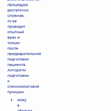
процедура
достаточно
сложная,
то ее
проводит
опытный
врач и
только
после
предварительной
подготовки
пациента.
Алгоритм
подготовки
к
спинномозговой
пункции:
кожу
в
области