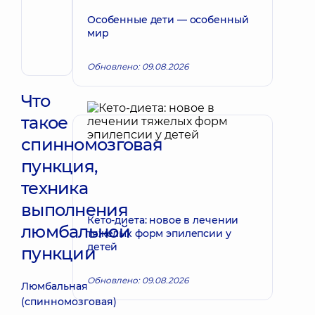
Запись к врачу
Андрей
Особенные дети — особенный
Владимирович
мир
Хирург
эндоваскулярный
Обновлено: 09.08.2026
Что
такое
спинномозговая
пункция,
техника
выполнения
Кето-диета: новое в лечении
люмбальной
тяжелых форм эпилепсии у
детей
пункции
Обновлено: 09.08.2026
Люмбальная
(спинномозговая)