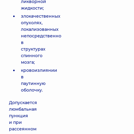
ликворной
жидкости;
злокачественных
опухолях,
локализованных
непосредственно
в
структурах
спинного
мозга;
кровоизлиянии
в
паутинную
оболочку.
Допускается
люмбальная
пункция
и при
рассеянном