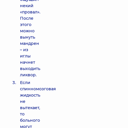
некий
«провал».
После
этого
можно
вынуть
мандрен
– из
иглы
начнет
выходить
ликвор.
Если
спинномозговая
жидкость
не
вытекает,
то
больного
могут