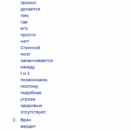
прокол
делается
там,
где
его
просто
нет!
Спинной
мозг
заканчивается
между
1 и 2
позвонками,
поэтому
подобная
угроза
здоровью
отсутствует.
Врач
вводит