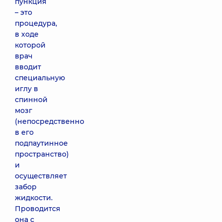
пункция
– это
процедура,
в ходе
которой
врач
вводит
специальную
иглу в
спинной
мозг
(непосредственно
в его
подпаутинное
пространство)
и
осуществляет
забор
жидкости.
Проводится
она с