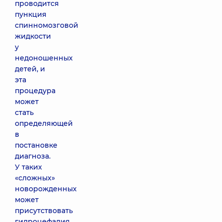
проводится
пункция
спинномозговой
жидкости
у
недоношенных
детей, и
эта
процедура
может
стать
определяющей
в
постановке
диагноза.
У таких
«сложных»
новорожденных
может
присутствовать
гидроцефалия