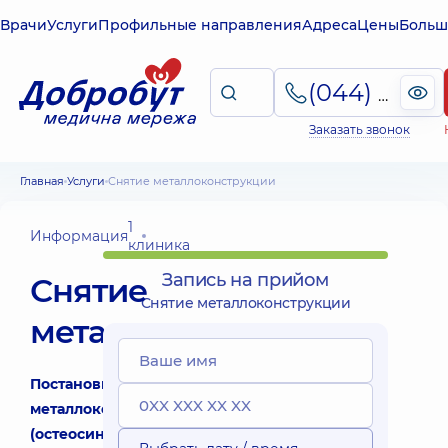
Врачи
Услуги
Профильные направления
Адреса
Цены
Больш
(044) 495-2-888
Заказать звонок
Главная
Услуги
Снятие металлоконструкции
1
Информация
клиника
Запись на прийом
Снятие
Снятие металлоконструкции
металлоконструкции
Постановка
металлоконструкций
(остеосинтез)