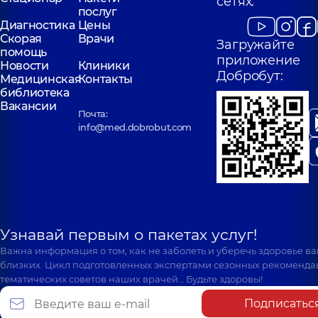
сетях:
послуг
Диагностика
Цены
Скорая
Врачи
Загружайте
помощь
приложение
Новости
Клиники
Добробут:
Медицинская
Контакты
библиотека
Вакансии
Почта:
info@med.dobrobut.com
Узнавай первым о пакетах услуг!
Важна информация о том, как не заболеть и уберечь здоровье в
близких. Цикл подготовленных экспертами сезонных рекоменда
тематических советов наших врачей… Будьте здоровы!
Подписатьс