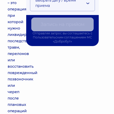
Выбрать дату / время
– это
приема
операция,
при
которой
Запись на прийом
нужно
Отправляя запрос вы соглашаетесь с
ликвидировать
Пользовательским соглашением
МС
последствия
«Добробут»
травм,
переломов
или
восстановить
поврежденный
позвоночник
или
череп
после
плановых
операций