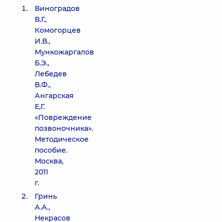
Виноградов
В.Г.,
Комогорцев
И.В.,
Мункожаргалов
Б.Э.,
Лебедев
В.Ф.,
Ангарская
Е,Г.
«Повреждение
позвоночника».
Методическое
пособие.
Москва,
2011
г.
Гринь
А.А.,
Некрасов