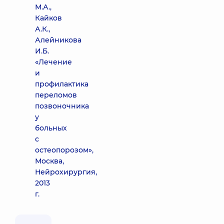
М.А.,
Кайков
А.К.,
Алейникова
И.Б.
«Лечение
и
профилактика
переломов
позвоночника
у
больных
с
остеопорозом»,
Москва,
Нейрохирургия,
2013
г.