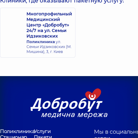
Клиники, где оказывают пакетную услугу:
Многопрофильный
Медицинский
Центр «Добробут»
24/7 на ул. Семьи
Идзиковских
Поликлиника
ул.
Семьи Идзиковских (М.
Мишина), 3, г. Киев
Поликлиника
Услуги
Мы в социальн
Стационар
Пакети