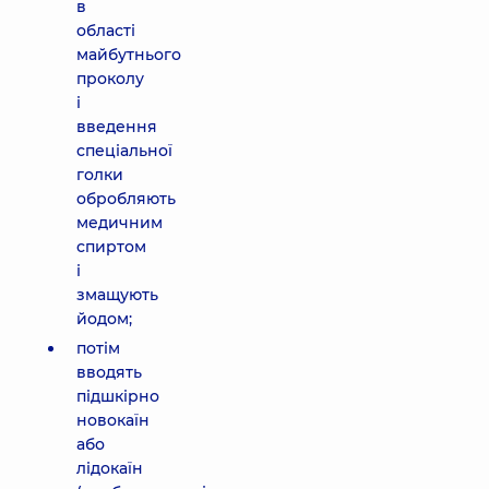
в
області
майбутнього
проколу
і
введення
спеціальної
голки
обробляють
медичним
спиртом
і
змащують
йодом;
потім
вводять
підшкірно
новокаїн
або
лідокаїн