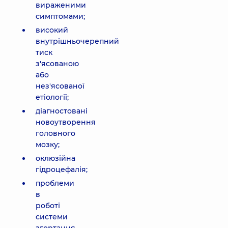
вираженими
симптомами;
високий
внутрішньочерепний
тиск
з'ясованою
або
нез'ясованої
етіології;
діагностовані
новоутворення
головного
мозку;
оклюзійна
гідроцефалія;
проблеми
в
роботі
системи