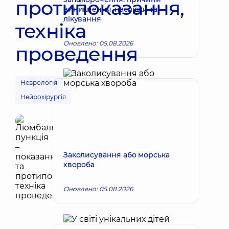
протипоказання,
виникнення, наслідки та
лікування
техніка
Оновлено: 05.08.2026
проведення
Неврологія
Нейрохірургія
Заколисування або морська
хвороба
Оновлено: 05.08.2026