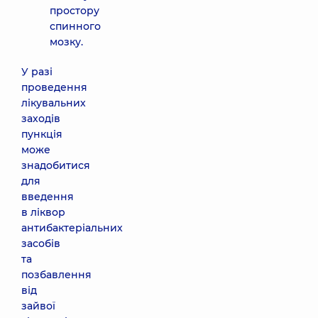
простору
спинного
мозку.
У разі
проведення
лікувальних
заходів
пункція
може
знадобитися
для
введення
в ліквор
антибактеріальних
засобів
та
позбавлення
від
зайвої