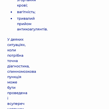
згортання
крові;
вагітність;
тривалий
прийом
антикоагулянтів.
У деяких
ситуаціях,
коли
потрібна
точна
діагностика,
спинномозкова
пункція
може
бути
проведена
і
всупереч