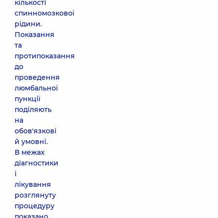
кількості
спинномозкової
рідини.
Показання
та
протипоказання
до
проведення
люмбальної
пункції
поділяють
на
обов'язкові
й умовні.
В межах
діагностики
і
лікування
розглянуту
процедуру
показано