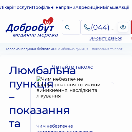
Лікарі
Послуги
Профільні напрями
Адреси
Ціни
Більше
Акції
(044) 495-2-888
Замовити дзвінок
Головна
Медична бібліотека
Люмбальна пункція – показання та протипоказання, техніка проведення
Люмбальна
Читайте також:
пункція
–
показання
та
Чим небезпечне
запаморочення: причини