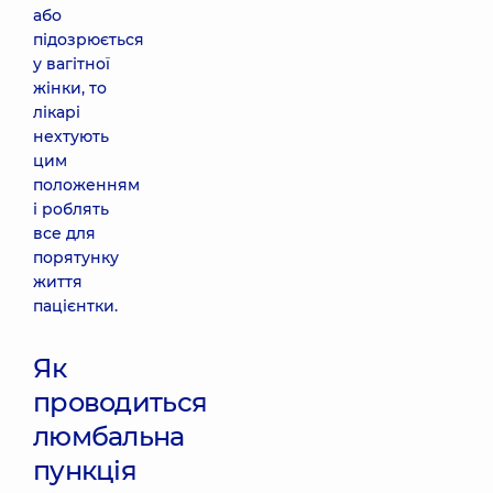
або
підозрюється
у вагітної
жінки, то
лікарі
нехтують
цим
положенням
і роблять
все для
порятунку
життя
пацієнтки.
Як
проводиться
люмбальна
пункція