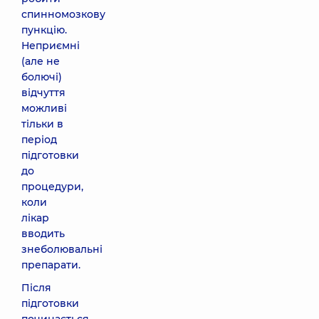
спинномозкову
пункцію.
Неприємні
(але не
болючі)
відчуття
можливі
тільки в
період
підготовки
до
процедури,
коли
лікар
вводить
знеболювальні
препарати.
Після
підготовки