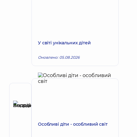
У світі унікальних дітей
Оновлено: 05.08.2026
Автор,
Рецензент
Басацький
Запис до лікаря
Андрій
Володимирович
Особливі діти - особливий світ
Хірург
ендоваскулярний