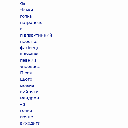
Як
тільки
голка
потрапляє
в
підпавутинний
простір,
фахівець
відчуває
певний
«провал».
Після
цього
можна
вийняти
мандрен
– з
голки
почне
виходити