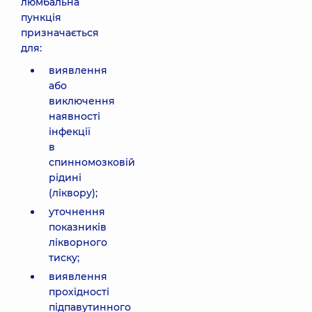
люмбальна
пункція
призначається
для:
виявлення
або
виключення
наявності
інфекції
в
спинномозковій
рідині
(ліквору);
уточнення
показників
лікворного
тиску;
виявлення
прохідності
підпавутинного