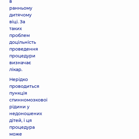
в
ранньому
дитячому
віці. За
таких
проблем
доцільність
проведення
процедури
визначає
лікар.
Нерідко
проводиться
пункція
спинномозкової
рідини у
недоношених
дітей, і ця
процедура
може