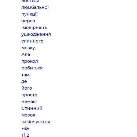
бояться
люмбальної
пункції
через
імовірність
ушкодження
спинного
мозку.
Але
прокол
робиться
там,
де
його
просто
немає!
Спинний
мозок
закінчується
між
1 і 2