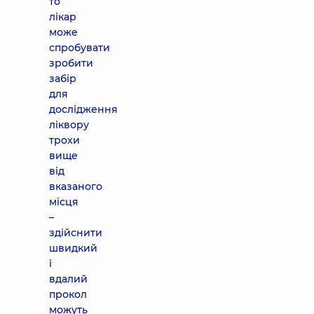
то
лікар
може
спробувати
зробити
забір
для
дослідження
ліквору
трохи
вище
від
вказаного
місця
–
здійснити
швидкий
і
вдалий
прокол
можуть