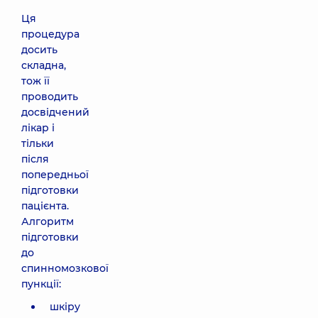
Ця
процедура
досить
складна,
тож її
проводить
досвідчений
лікар і
тільки
після
попередньої
підготовки
пацієнта.
Алгоритм
підготовки
до
спинномозкової
пункції:
шкіру