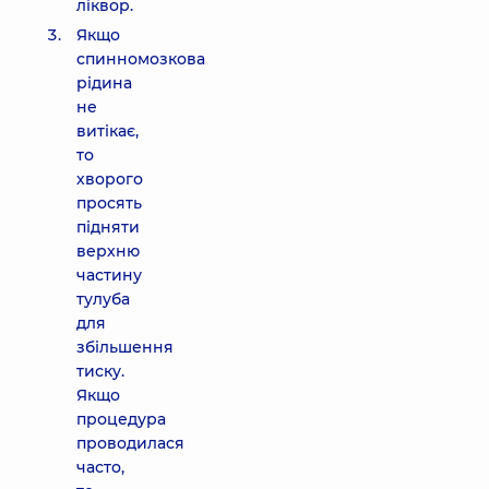
ліквор.
Якщо
спинномозкова
рідина
не
витікає,
то
хворого
просять
підняти
верхню
частину
тулуба
для
збільшення
тиску.
Якщо
процедура
проводилася
часто,