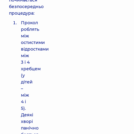
починається
безпосередньо
процедура:
Прокол
роблять
між
остистими
відростками
між
3 і 4
хребцем
(у
дітей
–
між
4 і
5).
Деякі
хворі
панічно