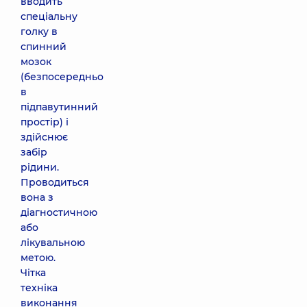
вводить
спеціальну
голку в
спинний
мозок
(безпосередньо
в
підпавутинний
простір) і
здійснює
забір
рідини.
Проводиться
вона з
діагностичною
або
лікувальною
метою.
Чітка
техніка
виконання