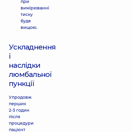
при
вимірюванні
тиску
буде
вищою.
Ускладнення
і
наслідки
люмбальної
пункції
Упродовж
перших
2-3 годин
після
процедури
пацієнт