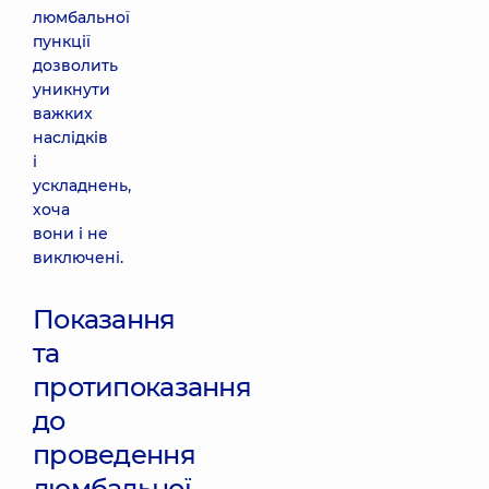
люмбальної
пункції
дозволить
уникнути
важких
наслідків
і
ускладнень,
хоча
вони і не
виключені.
Показання
та
протипоказання
до
проведення
люмбальної