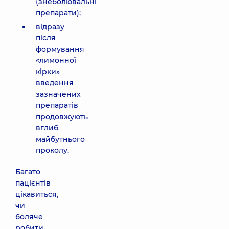
(знеболювальні
препарати);
відразу
після
формування
«лимонної
кірки»
введення
зазначених
препаратів
продовжують
вглиб
майбутнього
проколу.
Багато
пацієнтів
цікавиться,
чи
боляче
робити