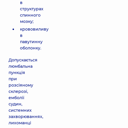
в
структурах
спинного
мозку;
крововиливу
в
павутинну
оболонку.
Допускається
люмбальна
пункція
при
розсіяному
склерозі,
емболії
судин,
системних
захворюваннях,
лихоманці