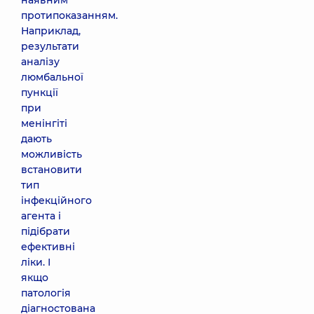
наявним
протипоказанням.
Наприклад,
результати
аналізу
люмбальної
пункції
при
менінгіті
дають
можливість
встановити
тип
інфекційного
агента і
підібрати
ефективні
ліки. І
якщо
патологія
діагностована