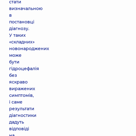
стати
визначальною
в
постановці
діагнозу.
У таких
«складних»
новонароджених
може
бути
гідроцефалія
без
яскраво
виражених
симптомів,
і саме
результати
діагностики
дадуть
відповіді
на