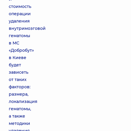
стоимость
операции
удаления
внутримозговой
гематомы
в МС
«Добробут»
в Киеве
будет
зависеть
от таких
факторов:
размера,
локализация
гематомы,
а также
методики
удаления,