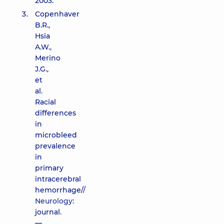
2003.
Copenhaver
B.R.,
Hsia
A.W.,
Merino
J.G.,
et
al.
Racial
differences
in
microbleed
prevalence
in
primary
intracerebral
hemorrhage//
Neurology
:
journal.
—