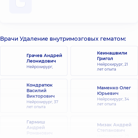
Врачи Удаление внутримозговых гематом:
Кеинашвили
Грачев Андрей
Григол
Леонидович
Нейрохирург,
21
Нейрохирург,
лет опыта
Кондратюк
Маменко Олег
Василий
Юрьевич
Викторович
Нейрохирург,
34
Нейрохирург,
37
лет опыта
лет опыта
Гармиш
Мизак Андрей
Андрей
Степанович
Романович
Нейрохирург,
29