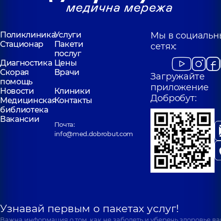
Поликлиника
Услуги
Мы в социальн
Стационар
Пакети
сетях:
послуг
Диагностика
Цены
Скорая
Врачи
Загружайте
помощь
приложение
Новости
Клиники
Добробут:
Медицинская
Контакты
библиотека
Вакансии
Почта:
info@med.dobrobut.com
Узнавай первым о пакетах услуг!
Важна информация о том, как не заболеть и уберечь здоровье в