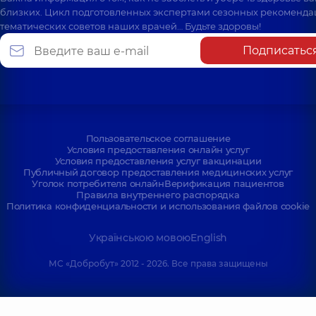
близких. Цикл подготовленных экспертами сезонных рекоменда
тематических советов наших врачей… Будьте здоровы!
Подписатьс
Пользовательское соглашение
Условия предоставления онлайн услуг
Условия предоставления услуг вакцинации
Публичный договор предоставления медицинских услуг
Уголок потребителя онлайн
Верификация пациентов
Правила внутреннего распорядка
Политика конфиденциальности и использования файлов cookie
Українською мовою
English
МС «Добробут» 2012 - 2026. Все права защищены