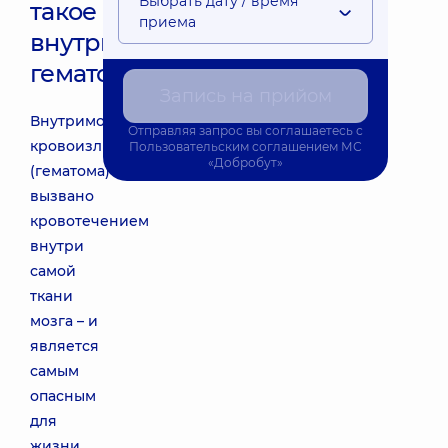
Выбрать дату / время
такое
приема
внутримозговая
гематома?
Запись на прийом
Внутримозговое
Отправляя запрос вы соглашаетесь с
кровоизлияние
Пользовательским соглашением
МС
«Добробут»
(гематома)
вызвано
кровотечением
внутри
самой
ткани
мозга – и
является
самым
опасным
для
жизни