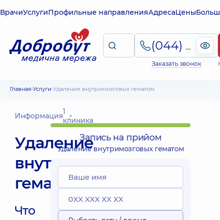
Врачи
Услуги
Профильные направления
Адреса
Цены
Больш
(044) 495-2-888
Заказать звонок
Главная
Услуги
Удаление внутримозговых гематом
1
Информация
клиника
Запись на прийом
Удаление
Удаление внутримозговых гематом
внутримозговых
гематом
Что