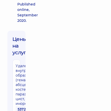
Published
online,
September
2020.
Цены
на
услуги:
Удаление
внутримозговых
образований
(гематом,
абсцессов,
костей,
паразитарных
цист,
инородных тел)
53720 грн