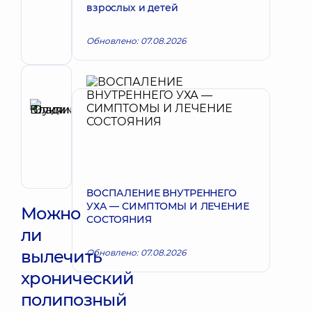
Запись к врачу
взрослых и детей
Антоньевич
Хирург
Обновлено: 07.08.2026
челюстно-
лицевой
Рецензент
Шуклина
Юлия
Запись к врачу
Владимировна
Отоларинголог;
Отоларинголог
детский
ВОСПАЛЕНИЕ ВНУТРЕННЕГО
УХА — СИМПТОМЫ И ЛЕЧЕНИЕ
Можно
СОСТОЯНИЯ
ли
вылечить
Обновлено: 07.08.2026
хронический
полипозный