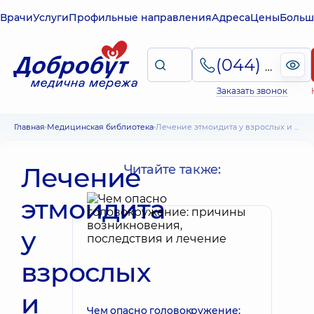
Врачи
Услуги
Профильные направления
Адреса
Цены
Больш
(044) 495-2-888
Заказать звонок
Главная
Медицинская библиотека
Лечение этмоидита у взрослых и детей – консервативное и хирургическое
Лечение
Читайте также:
этмоидита
у
взрослых
и
Чем опасно головокружение: