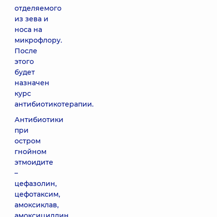
отделяемого
из зева и
носа на
микрофлору.
После
этого
будет
назначен
курс
антибиотикотерапии.
Антибиотики
при
остром
гнойном
этмоидите
–
цефазолин,
цефотаксим,
амоксиклав,
амоксициллин.