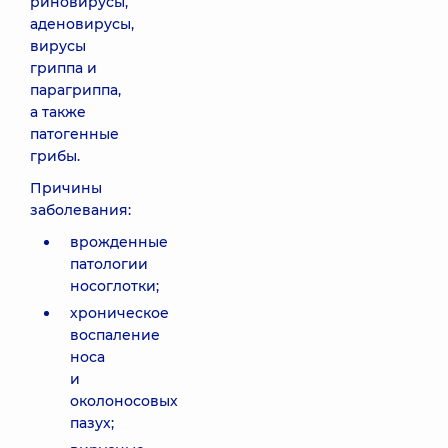
риновирусы,
аденовирусы,
вирусы
гриппа и
парагриппа,
а также
патогенные
грибы.
Причины
заболевания:
врожденные
патологии
носоглотки;
хроническое
воспаление
носа
и
околоносовых
пазух;