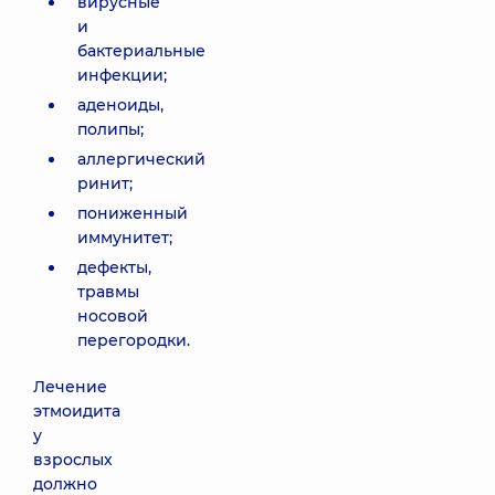
вирусные
и
бактериальные
инфекции;
аденоиды,
полипы;
аллергический
ринит;
пониженный
иммунитет;
дефекты,
травмы
носовой
перегородки.
Лечение
этмоидита
у
взрослых
должно