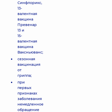
Синфлорикс,
13-
валентная
вакцина
Превенар
13 и
15-
валентная
вакцина
Ваксньюванс;
сезонная
вакцинация
от
гриппа;
при
первых
признаках
заболевания
немедленное
обращение