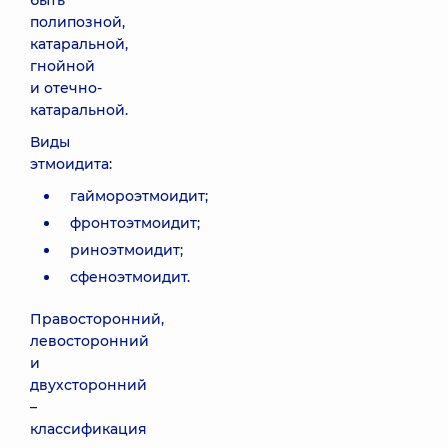
быть
полипозной,
катаральной,
гнойной
и отечно-
катаральной.
Виды
этмоидита:
гаймороэтмоидит;
фронтоэтмоидит;
риноэтмоидит;
сфеноэтмоидит.
Правосторонний,
левосторонний
и
двухсторонний
–
классификация