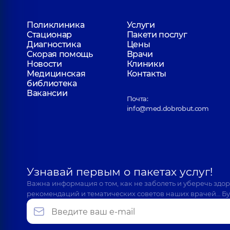
Поликлиника
Услуги
Стационар
Пакети послуг
Диагностика
Цены
Скорая помощь
Врачи
Новости
Клиники
Медицинская
Контакты
библиотека
Вакансии
Почта:
info@med.dobrobut.com
Узнавай первым о пакетах услуг!
Важна информация о том, как не заболеть и уберечь здо
рекомендаций и тематических советов наших врачей… Бу