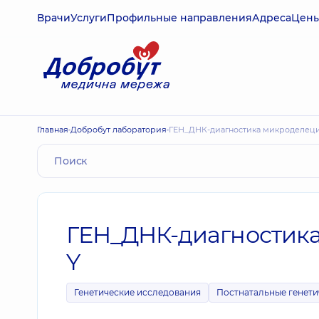
Врачи
Услуги
Профильные направления
Адреса
Цен
Главная
Добробут лаборатория
ГЕН_ДНК-диагностика микроделец
ГЕН_ДНК-диагностик
Y
Генетические исследования
Постнатальные генети