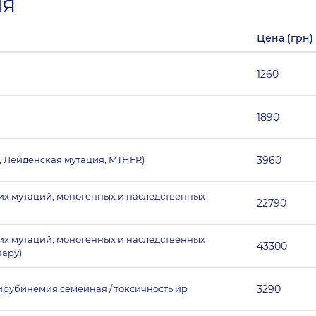
ия
Цена (грн)
1260
1890
 Лейденская мутация, MTHFR)
3960
ких мутаций, моногенных и наследственных
22790
ких мутаций, моногенных и наследственных
43300
пару)
рубинемия семейная / токсичность ир
3290