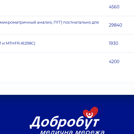
4560
икроматричный анализ, ПГГ) постнатально для
29840
 и MTHFR A1298C)
1930
4200