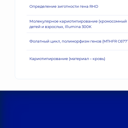
Определение зиготности гена RHD
Молекулярное кариотипирование (хромосомный м
детей и взрослых, Illumina 300K
Фолатный цикл, полиморфизм генов (MTHFR C677T
Кариотипирование (материал – кровь)