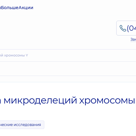
ы
Больше
Акции
За
ий хромосомы Y
а микроделеций хромосомы
ческие исследования