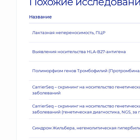
Похожие исследован
Название
Лактазная непереносимость, ПЦР
Выявления носительства HLA-B27-антигена
Полиморфизм генов Тромбофилий (Протромбина,
CarrierSeq – скрининг на носительство генетичес
заболеваний
CarrierSeq – скрининг на носительство генетичес
заболеваний (генетическая диагностика, NGS, за 
Синдром Жильбера, негемолитическая гипербили