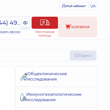
UA
Мой кабинет
(044) 495-2-888
КОРЗИНА
казать звонок
Неотложная
помощь
Поиск
Общеклинические
исследования
Иммуногематологические
исследования