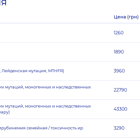
ия
Цена (грн)
1260
1890
 Лейденская мутация, MTHFR)
3960
ких мутаций, моногенных и наследственных
22790
ких мутаций, моногенных и наследственных
43300
пару)
рубинемия семейная / токсичность ир
3290