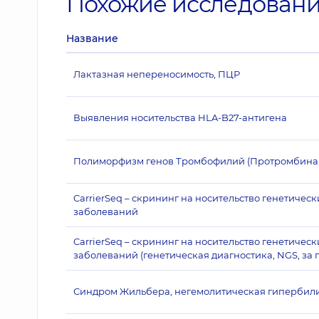
Похожие исследован
Название
Лактазная непереносимость, ПЦР
Выявления носительства HLA-B27-антигена
Полиморфизм генов Тромбофилий (Протромбина,
CarrierSeq – скрининг на носительство генетичес
заболеваний
CarrierSeq – скрининг на носительство генетичес
заболеваний (генетическая диагностика, NGS, за 
Синдром Жильбера, негемолитическая гипербили