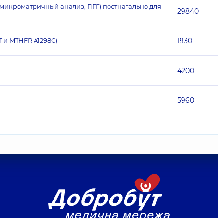
икроматричный анализ, ПГГ) постнатально для
29840
 и MTHFR A1298C)
1930
4200
5960