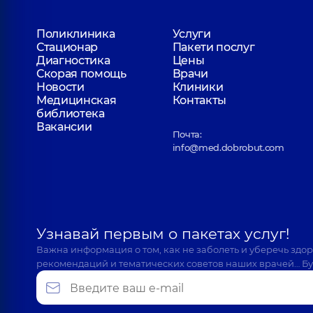
Поликлиника
Услуги
Стационар
Пакети послуг
Диагностика
Цены
Скорая помощь
Врачи
Новости
Клиники
Медицинская
Контакты
библиотека
Вакансии
Почта:
info@med.dobrobut.com
Узнавай первым о пакетах услуг!
Важна информация о том, как не заболеть и уберечь здо
рекомендаций и тематических советов наших врачей… Бу