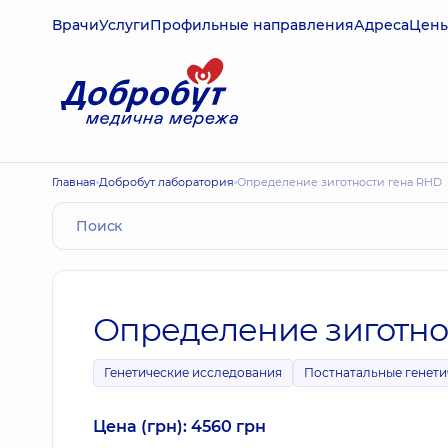
Врачи
Услуги
Профильные направления
Адреса
Цен
Главная
Добробут лаборатория
Определение зиготности гена RHD
Определение зиготно
Генетические исследования
Постнатальные генети
Цена (грн): 4560 грн