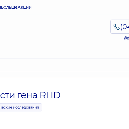
ы
Больше
Акции
За
сти гена RHD
ческие исследования