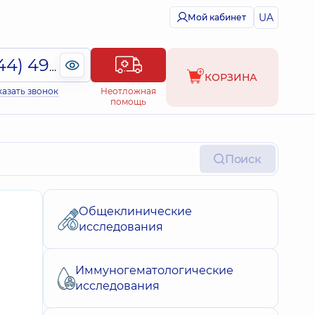
UA
Мой кабинет
(044) 495-2-888
КОРЗИНА
казать звонок
Неотложная
помощь
Поиск
Общеклинические
исследования
Иммуногематологические
исследования