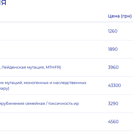
ия
Цена (грн)
1260
1890
 Лейденская мутация, MTHFR)
3960
ких мутаций, моногенных и наследственных
43300
пару)
рубинемия семейная / токсичность ир
3290
4560