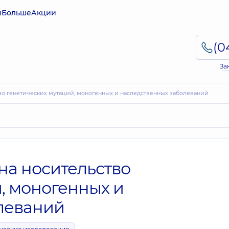
ы
Больше
Акции
За
ьство генетических мутаций, моногенных и наследственных заболеваний
 на носительство
, моногенных и
леваний