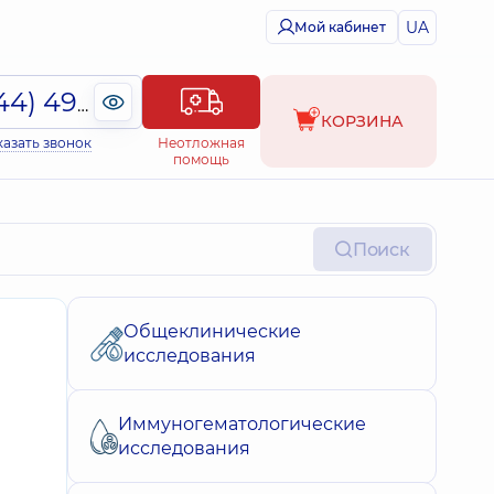
UA
Мой кабинет
(044) 495-2-888
КОРЗИНА
казать звонок
Неотложная
помощь
Поиск
Общеклинические
исследования
Иммуногематологические
исследования