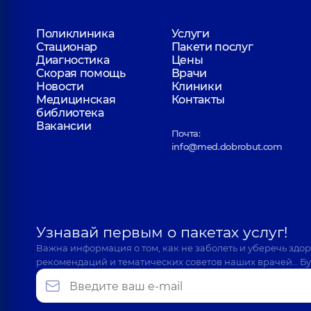
Поликлиника
Услуги
Стационар
Пакети послуг
Диагностика
Цены
Скорая помощь
Врачи
Новости
Клиники
Медицинская
Контакты
библиотека
Вакансии
Почта:
info@med.dobrobut.com
Узнавай первым о пакетах услуг!
Важна информация о том, как не заболеть и уберечь здо
рекомендаций и тематических советов наших врачей… Бу