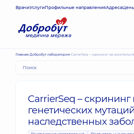
Врачи
Услуги
Профильные направления
Адреса
Цен
Главная
Добробут лаборатория
CarrierSeq – скрининг на носител
CarrierSeq – скрининг
генетических мутаций
наследственных забо