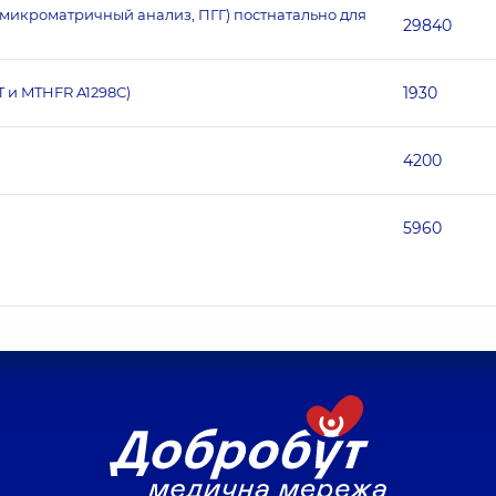
икроматричный анализ, ПГГ) постнатально для
29840
 и MTHFR A1298C)
1930
4200
5960