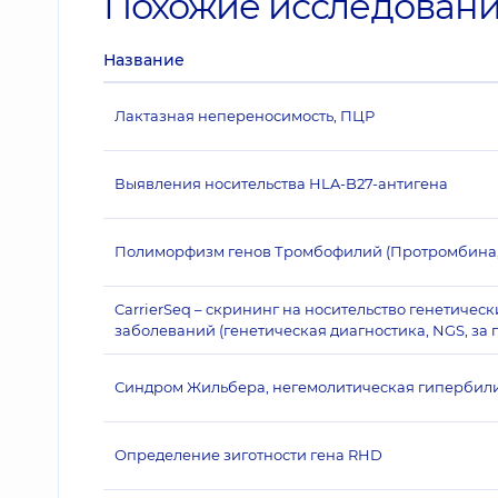
Похожие исследован
Название
Лактазная непереносимость, ПЦР
Выявления носительства HLA-B27-антигена
Полиморфизм генов Тромбофилий (Протромбина,
CarrierSeq – скрининг на носительство генетичес
заболеваний (генетическая диагностика, NGS, за 
Синдром Жильбера, негемолитическая гипербили
Определение зиготности гена RHD